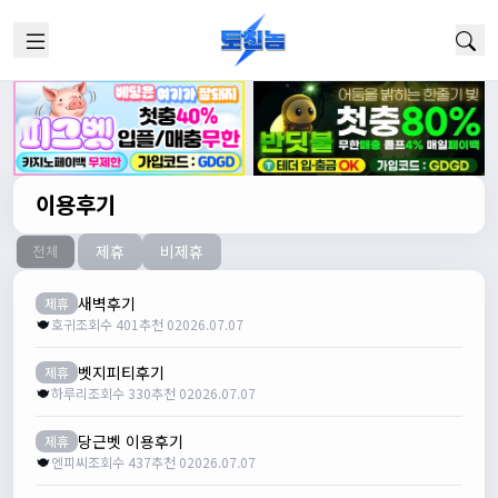
이용후기
제휴
비제휴
전체
새벽후기
제휴
호귀
조회수 401
추천 0
2026.07.07
벳지피티후기
제휴
하루리
조회수 330
추천 0
2026.07.07
당근벳 이용후기
제휴
엔피씨
조회수 437
추천 0
2026.07.07