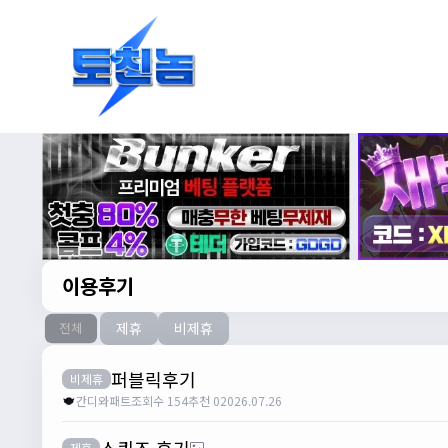
이용후기
제휴
비제휴
전체
퍼블릭후기
비제휴
간디와패트
조회수 154
추천 0
2026.07.26
스퀴즈 후기
제휴