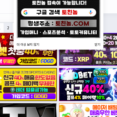
검색
1
2
3
4
5
더 이상 보지 않기
닫기