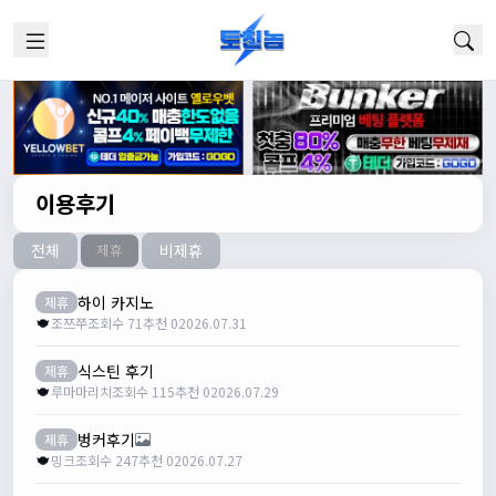
이용후기
전체
비제휴
제휴
하이 카지노
제휴
조쯔쭈
조회수 71
추천 0
2026.07.31
식스틴 후기
제휴
루마마리치
조회수 115
추천 0
2026.07.29
벙커후기
제휴
밍크
조회수 247
추천 0
2026.07.27