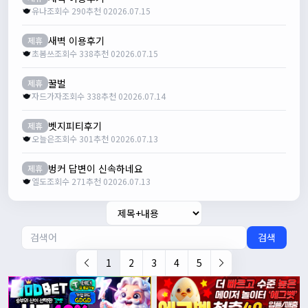
유나
조회수 290
추천 0
2026.07.15
새벽 이용후기
제휴
초봄쓰
조회수 338
추천 0
2026.07.15
꿀벌
제휴
자드가자
조회수 338
추천 0
2026.07.14
벳지피티후기
제휴
오늘은
조회수 301
추천 0
2026.07.13
벙커 답변이 신속하네요
제휴
엘도
조회수 271
추천 0
2026.07.13
검색
1
2
3
4
5