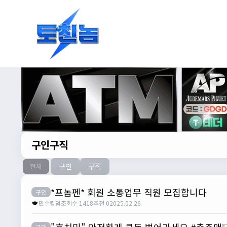
구인구직
구인
구직
전체
*프놈펜* 회원 소통업무 직원 모집합니다
구인
민수킹덤
조회수 1418
추천 0
2025.02.26
"호치민" 안전하게 큰돈 벌어가세요 #충주맨
구인