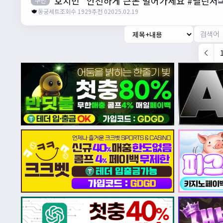
"호치민" 안전하게 큰돈 벌어가세요 #벨린저
구인
동궁세트
조회수 1929
추천 0
2025.02.19