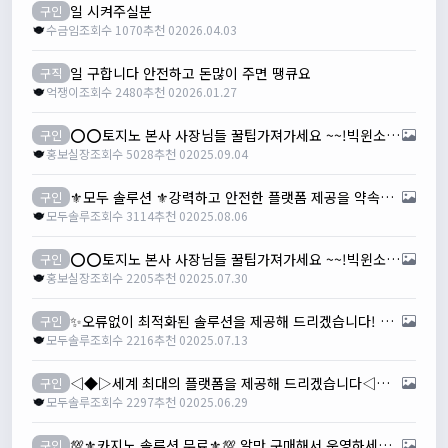
일 시켜주실분
구인
수금임
조회수 1070
추천 0
2026.04.03
일 구합니다 안전하고 돈많이 주면 땡큐요
구직
억쟁이
조회수 2480
추천 0
2026.01.27
⭕️⭕️토지노 본사 사장님들 꿀팁가져가세요 ~~!빅윈소프트 입니다⭕️⭕️
구인
홍보실장
조회수 5028
추천 0
2025.09.04
⚜️모두 솔루션 ⚜️강력하고 안전한 플랫폼 제공을 약속드립니다!!
구인
모두솔루
조회수 3114
추천 0
2025.08.06
⭕️⭕️토지노 본사 사장님들 꿀팁가져가세요 ~~!빅윈소프트 입니다⭕️⭕️
구인
홍보실장
조회수 2205
추천 0
2025.07.30
✨오류없이 최적화된 솔루션을 제공해 드리겠습니다! ✨모두솔루션✨
구인
모두솔루
조회수 2216
추천 0
2025.07.13
◁◆▷세계 최대의 플랫폼을 제공해 드리겠습니다◁◆▷ 모두 솔루션◁◆▷
구인
모두솔루
조회수 2297
추천 0
2025.06.29
💯⚜️카지노 솔루션 무료⚜️💯 알만 구매해서 운영하세요✔
구인