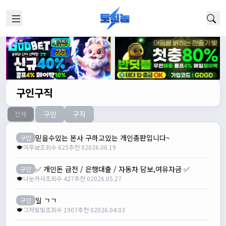
구인구직
구인
구직
전체
믿을수있는 본사 구하고있는 개인총판입니다~
구인
마루보
조회수 625
추천 0
2026.06.19
✅ 개인돈 급전 / 은행대출 / 자동차 담보,여유자금 ✅
구인
나눈카사
조회수 427
추천 0
2026.05.27
일 ㄱㄱ
구인
그저빛빛
조회수 1907
추천 0
2026.04.03