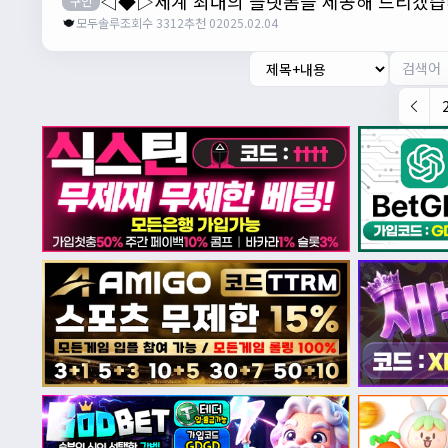
◁◆▷세계 최대의 플랫폼을 제공해 드리겠
구인
모두솔루
조회수 3312
추천 0
2025.02.04