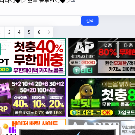
습니다◁◆▷ 모두 솔루션◁◆▷
검색
2
3
4
5
6