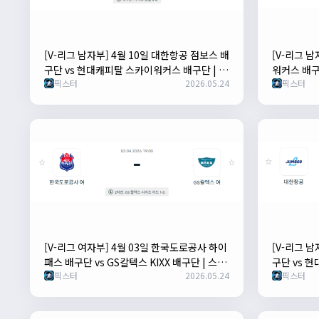
[V-리그 남자부] 4월 10일 대한항공 점보스 배
[V-리그 
구단 vs 현대캐피탈 스카이워커스 배구단 | 스
워커스 배구
픽스터
2026.05.24
픽스터
포츠 분석 무료 중계 토친놈
스포츠 분석
[V-리그 여자부] 4월 03일 한국도로공사 하이
[V-리그 남
패스 배구단 vs GS칼텍스 KIXX 배구단 | 스포
구단 vs 
픽스터
2026.05.24
픽스터
츠 분석 무료 중계 토친놈
포츠 분석 