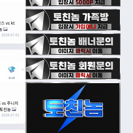
 vs kt
놈
2026.07.01
 vs 주니치
 토친놈
2026.07.01