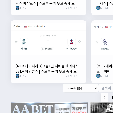
릭스 버팔로스 | 스포츠 분석 무료 중계 토친놈
다저스 | 
픽스터
2026.07.01
픽스터
[MLB 메이저리그] 7월1일 시애틀 매리너스
[MLB 메
vs LA 에인절스 | 스포츠 분석 무료 중계 토친
vs 마이애
픽스터
2026.07.01
픽스터
놈
토친놈