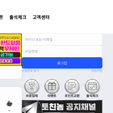
존
출석체크
고객센터
로그인
비밀번호 찾기
회원가입