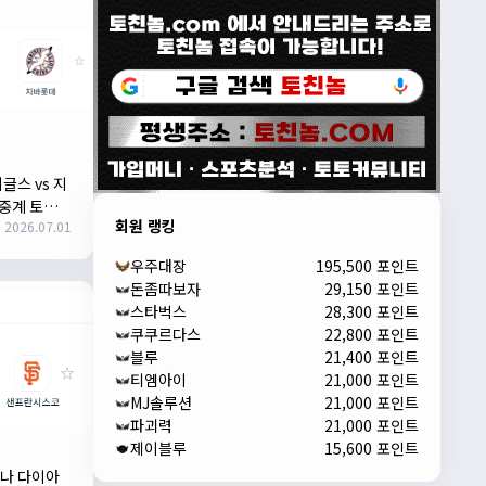
글스 vs 지
 중계 토친놈
회원 랭킹
2026.07.01
우주대장
195,500 포인트
돈좀따보자
29,150 포인트
스타벅스
28,300 포인트
쿠쿠르다스
22,800 포인트
블루
21,400 포인트
티엠아이
21,000 포인트
MJ솔루션
21,000 포인트
파괴력
21,000 포인트
제이블루
15,600 포인트
조나 다이아