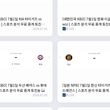
BO] 7월1일 KIA 타이거즈 vs
[대한민국 KBO] 7월1일 한화 이글스
스 | 스포츠 분석 무료 중계 토친놈
wiz | 스포츠 분석 무료 중계 토친
2026.07.01
픽스터
BO] 7월1일 두산 베어스 vs 롯데
[일본 NPB] 7월1일 한신 타이거즈
 스포츠 분석 무료 중계 토친놈
드래건스 | 스포츠 분석 무료 중계
2026.07.01
픽스터