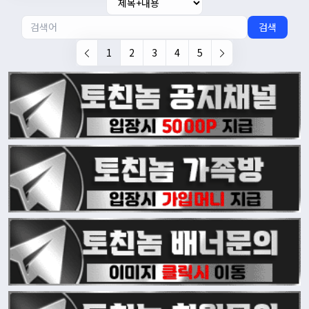
검색
1
2
3
4
5