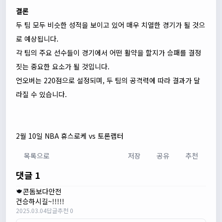
결론
두 팀 모두 비슷한 성적을 보이고 있어 매우 치열한 경기가 될 것으
로 예상됩니다.
각 팀의 주요 선수들이 경기에서 어떤 활약을 할지가 승패를 결정
짓는 중요한 요소가 될 것입니다.
언오버는 220점으로 설정되며, 두 팀의 공격력에 따라 결과가 달
라질 수 있습니다.
2월 10일 NBA 휴스로케 vs 토론랩터
목록으로
저장
공유
추천
댓글 1
콘돔보다안전
건승하시길~!!!!!
2025.03.04
답글
추천 0