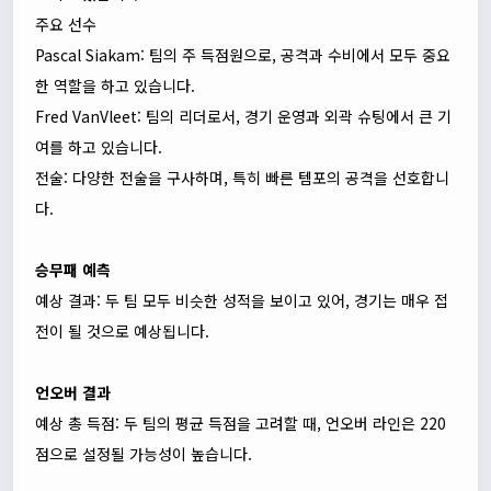
주요 선수
Pascal Siakam: 팀의 주 득점원으로, 공격과 수비에서 모두 중요
한 역할을 하고 있습니다.
Fred VanVleet: 팀의 리더로서, 경기 운영과 외곽 슈팅에서 큰 기
여를 하고 있습니다.
전술: 다양한 전술을 구사하며, 특히 빠른 템포의 공격을 선호합니
다.
승무패 예측
예상 결과: 두 팀 모두 비슷한 성적을 보이고 있어, 경기는 매우 접
전이 될 것으로 예상됩니다.
언오버 결과
예상 총 득점: 두 팀의 평균 득점을 고려할 때, 언오버 라인은 220
점으로 설정될 가능성이 높습니다.