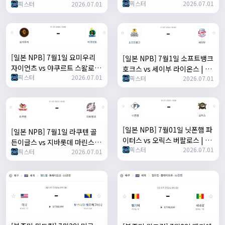
픽스터
2026.07.01
츠 분석 무료 중계 토친놈
픽스터
2026.07.01
츠 분석 무료 중계 토친놈
[일본 NPB] 7월1일 요미우리
[일본 NPB] 7월1일 소프트뱅크
자이언츠 vs 야쿠르트 스왈로즈
호크스 vs 세이부 라이온스 | 스
픽스터
2026.07.01
| 스포츠 분석 무료 중계 토친놈
픽스터
2026.07.01
포츠 분석 무료 중계 토친놈
[일본 NPB] 7월01일 닛폰햄 파
[일본 NPB] 7월1일 라쿠텐 골
이터스 vs 오릭스 버팔로스 | 스
든이글스 vs 지바롯데 마린스 |
픽스터
2026.07.01
포츠 분석 무료 중계 토친놈
픽스터
2026.07.01
스포츠 분석 무료 중계 토친놈