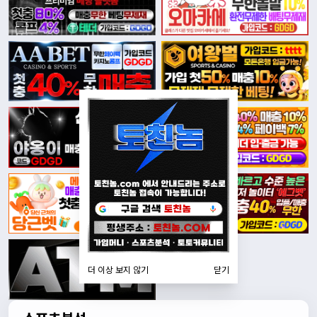
더 이상 보지 않기
닫기