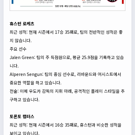
휴스턴 로케츠
최근 성적: 현재 시즌에서 17승 35패로, 팀의 전반적인 성적은 좋
지 않습니다.
주요 선수
Jalen Green: 팀의 주 득점원으로, 평균 25.9점을 기록하고 있습
니다.
Alperen Sengun: 팀의 중심 선수로, 리바운드와 어시스트에서
중요한 역할을 하고 있습니다.
전술: 이메 우도카 감독의 지휘 아래, 공격적인 플레이 스타일을 추
구하고 있습니다.
토론토 랩터스
최근 성적: 현재 시즌에서 16승 35패로, 휴스턴과 비슷한 성적을
보이고 있습니다.