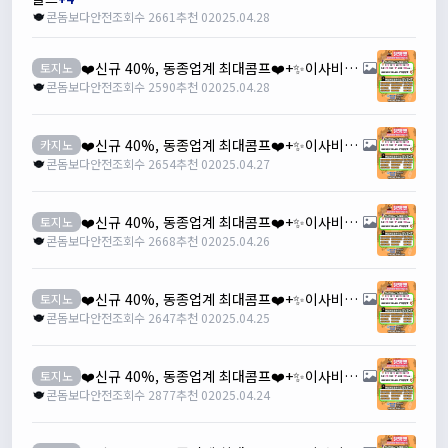
콘돔보다안전
조회수 2661
추천 0
2025.04.28
❤️신규 40%, 동종업계 최대콤프❤️+✨이사비✨ 최대이벤트 믿고쓰는 안전놀이터 댕댕벳입니다!
토지노
콘돔보다안전
조회수 2590
추천 0
2025.04.28
❤️신규 40%, 동종업계 최대콤프❤️+✨이사비✨ 최대이벤트 믿고쓰는 안전놀이터 댕댕벳입니다!
카지노
콘돔보다안전
조회수 2654
추천 0
2025.04.27
❤️신규 40%, 동종업계 최대콤프❤️+✨이사비✨ 최대이벤트 믿고쓰는 안전놀이터 댕댕벳입니다!
토지노
콘돔보다안전
조회수 2668
추천 0
2025.04.26
❤️신규 40%, 동종업계 최대콤프❤️+✨이사비✨ 최대이벤트 믿고쓰는 안전놀이터 댕댕벳입니다! ❤️
토지노
콘돔보다안전
조회수 2647
추천 0
2025.04.25
❤️신규 40%, 동종업계 최대콤프❤️+✨이사비✨ 최대이벤트 믿고쓰는 안전놀이터 댕댕벳입니다!
토지노
콘돔보다안전
조회수 2877
추천 0
2025.04.24