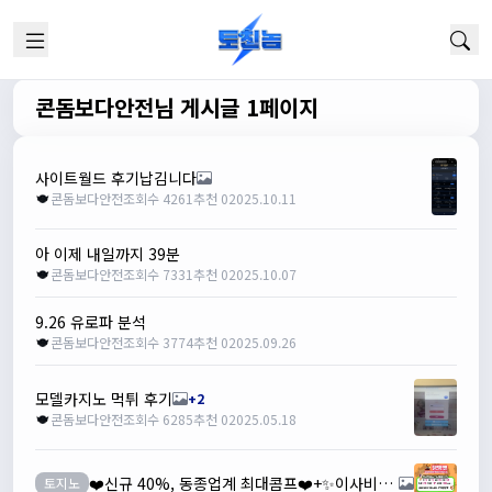
콘돔보다안전님 게시글 1페이지
사이트월드 후기납김니다
콘돔보다안전
조회수 4261
추천 0
2025.10.11
아 이제 내일까지 39분
콘돔보다안전
조회수 7331
추천 0
2025.10.07
9.26 유로파 분석
콘돔보다안전
조회수 3774
추천 0
2025.09.26
모델카지노 먹튀 후기
+2
콘돔보다안전
조회수 6285
추천 0
2025.05.18
❤️신규 40%, 동종업계 최대콤프❤️+✨이사비✨ 최대이벤트 믿고쓰는 안전놀이터 댕댕벳입니다!
토지노