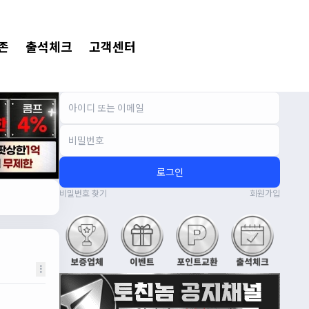
존
출석체크
고객센터
로그인
비밀번호 찾기
회원가입