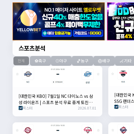
스포츠분석
⚽축구
⚾야구
🏀농구
🏐배구
🏒기타
전체
[대한민국 K
[대한민국 KBO] 7월1일 NC 다이노스 vs 삼
SSG 랜더
성 라이온즈 | 스포츠 분석 무료 중계 토친놈
픽스터
픽스터
2026.07.01