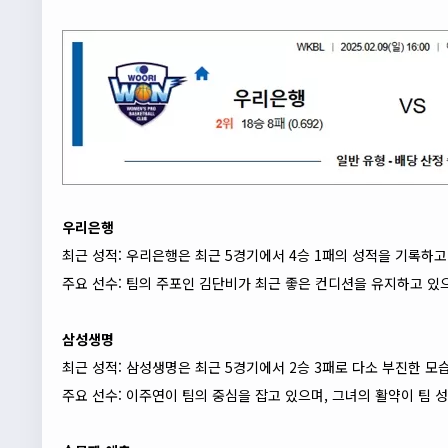
우리은행
최근 성적: 우리은행은 최근 5경기에서 4승 1패의 성적을 기록하고
주요 선수: 팀의 주포인 김단비가 최근 좋은 컨디션을 유지하고 있으
삼성생명
최근 성적: 삼성생명은 최근 5경기에서 2승 3패로 다소 부진한 모
주요 선수: 이주연이 팀의 중심을 잡고 있으며, 그녀의 활약이 팀 