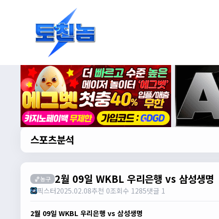
스포츠분석
2월 09일 WKBL 우리은행 vs 삼성생명
🏀농구
픽스터
2025.02.08
추천 0
조회수 1285
댓글 1
2월 09일 WKBL 우리은행 vs 삼성생명