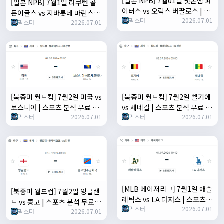
[일본 NPB] 7월01일 닛폰햄 파
[일본 NPB] 7월1일 라쿠텐 골
이터스 vs 오릭스 버팔로스 | 스
든이글스 vs 지바롯데 마린스 |
픽스터
2026.07.01
포츠 분석 무료 중계 토친놈
픽스터
2026.07.01
스포츠 분석 무료 중계 토친놈
[북중미 월드컵] 7월2일 미국 vs
[북중미 월드컵] 7월2일 벨기에
보스니아 | 스포츠 분석 무료 중
vs 세네갈 | 스포츠 분석 무료 중
픽스터
2026.07.01
픽스터
2026.07.01
계 토친놈
계 토친놈
[MLB 메이저리그] 7월1일 애슬
[북중미 월드컵] 7월2일 잉글랜
레틱스 vs LA 다저스 | 스포츠
드 vs 콩고 | 스포츠 분석 무료
픽스터
2026.07.01
분석 무료 중계 토친놈
픽스터
2026.07.01
중계 토친놈