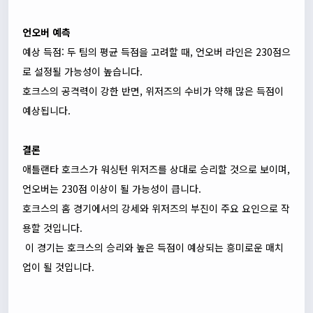
언오버 예측
예상 득점: 두 팀의 평균 득점을 고려할 때, 언오버 라인은 230점으
로 설정될 가능성이 높습니다.
호크스의 공격력이 강한 반면, 위저즈의 수비가 약해 많은 득점이
예상됩니다.
결론
애틀랜타 호크스가 워싱턴 위저즈를 상대로 승리할 것으로 보이며,
언오버는 230점 이상이 될 가능성이 큽니다.
호크스의 홈 경기에서의 강세와 위저즈의 부진이 주요 요인으로 작
용할 것입니다.
이 경기는 호크스의 승리와 높은 득점이 예상되는 흥미로운 매치
업이 될 것입니다.