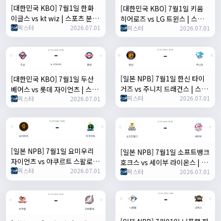
[대한민국 KBO] 7월1일 한화
[대한민국 KBO] 7월1일 키움
이글스 vs kt wiz | 스포츠 분석
히어로즈 vs LG 트윈스 | 스포츠
픽스터
2026.07.01
픽스터
2026.07.01
무료 중계 토친놈
분석 무료 중계 토친놈
[일본 NPB] 7월1일 한신 타이
[대한민국 KBO] 7월1일 두산
거즈 vs 주니치 드래건스 | 스포
베어스 vs 롯데 자이언츠 | 스포
픽스터
2026.07.01
츠 분석 무료 중계 토친놈
픽스터
2026.07.01
츠 분석 무료 중계 토친놈
[일본 NPB] 7월1일 요미우리
[일본 NPB] 7월1일 소프트뱅크
자이언츠 vs 야쿠르트 스왈로즈
호크스 vs 세이부 라이온스 | 스
픽스터
2026.07.01
| 스포츠 분석 무료 중계 토친놈
픽스터
2026.07.01
포츠 분석 무료 중계 토친놈