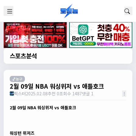
스포츠분석
🏀농구
2월 09일 NBA 워싱위저 vs 애틀호크
픽스터
2025.02.08
추천 0
조회수 1487
댓글 1
2월 09일 NBA 워싱위저 vs 애틀호크
워싱턴 위저즈