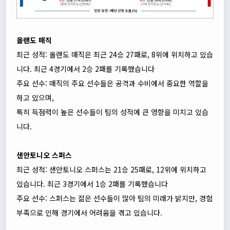
올랜도 매직
최근 성적: 올랜도 매직은 최근 24승 27패로, 8위에 위치하고 있습
니다. 최근 4경기에서 2승 2패를 기록했습니다
주요 선수: 매직의 주요 선수들은 공격과 수비에서 중요한 역할을
하고 있으며,
특히 득점력이 높은 선수들이 팀의 성적에 큰 영향을 미치고 있습
니다.
샌안토니오 스퍼스
최근 성적: 샌안토니오 스퍼스는 21승 25패로, 12위에 위치하고
있습니다. 최근 3경기에서 1승 2패를 기록했습니다
주요 선수: 스퍼스는 젊은 선수들이 많아 팀의 미래가 밝지만, 경험
부족으로 인해 경기에서 어려움을 겪고 있습니다.