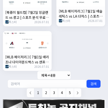
[MLB 메이저리그] 7월1일 애슬
[북중미 월드컵] 7월2일 잉글랜
레틱스 vs LA 다저스 | 스포츠
드 vs 콩고 | 스포츠 분석 무료
픽스터
2026.07.01
분석 무료 중계 토친놈
픽스터
2026.07.01
중계 토친놈
[MLB 메이저리그] 7월1일 애리
조나 다이아몬드백스 vs 샌프란
픽스터
2026.07.01
시스코 자이언츠 | 스포츠 분석
무료 중계 토친놈
검색
1
2
3
4
5