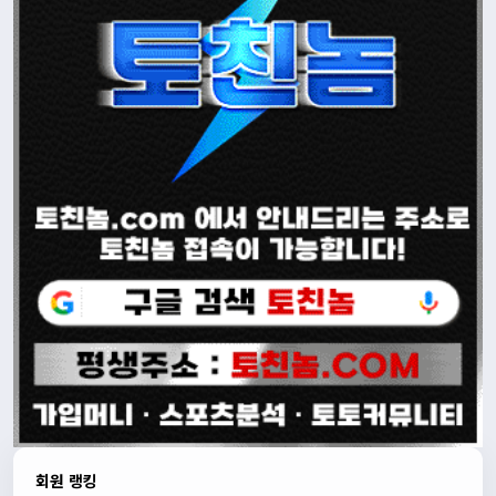
회원 랭킹