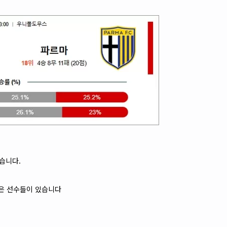
있습니다.
좋은 선수들이 있습니다