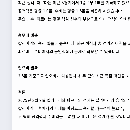
최근 성적: 파르마는 최근 5경기에서 1승 3무 1패를 기록하고 있으
공격력은 평균 1.0골, 수비는 평균 1.5골을 허용하고 있습니다.
주요 선수: 파르마는 몇몇 핵심 선수의 부상으로 인해 전력이 약
승무패 예측
칼리아리의 승리 확률이 높습니다. 최근 성적과 홈 경기의 이점을 고
파르마는 수비에서의 불안정함이 문제로 작용할 수 있습니다
언오버 결과
2.5골 기준으로 언오버가 예상됩니다. 두 팀의 최근 득점 패턴을 
결론
2025년 2월 9일 칼리아리와 파르마의 경기는 칼리아리의 승리와 
칼리아리는 홈에서의 강세를 바탕으로 승리할 가능성이 높으며,
두 팀의 공격력과 수비력을 고려할 때 흥미로운 경기가 될 것입니다