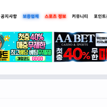
공지사항
보증업체
스포츠 정보
커뮤니티
포인트