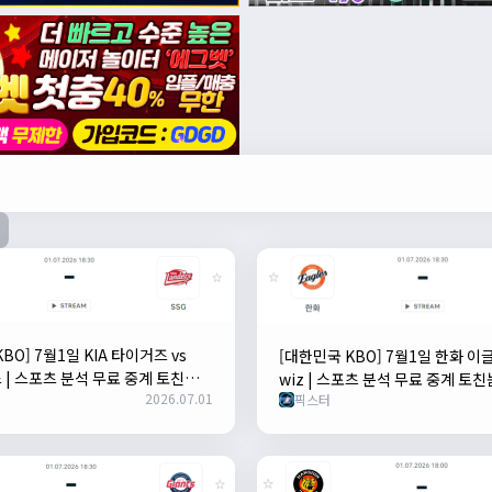
BO] 7월1일 KIA 타이거즈 vs
[대한민국 KBO] 7월1일 한화 이글스
스 | 스포츠 분석 무료 중계 토친놈
wiz | 스포츠 분석 무료 중계 토친
2026.07.01
픽스터