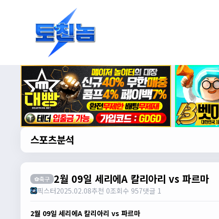
스포츠분석
2월 09일 세리에A 칼리아리 vs 파르마
⚽축구
픽스터
2025.02.08
추천 0
조회수 957
댓글 1
2월 09일 세리에A 칼리아리 vs 파르마