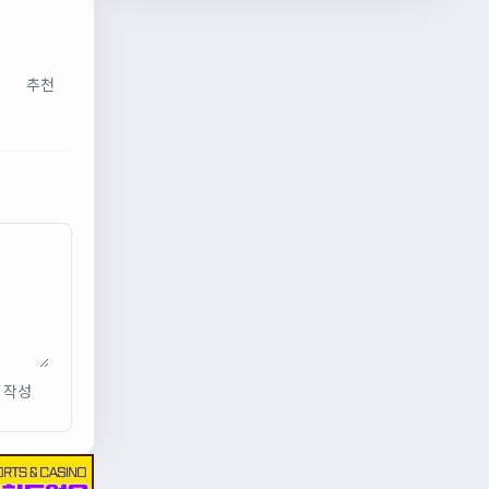
추천
작성