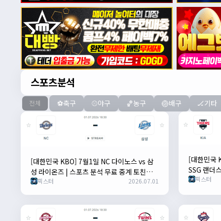
스포츠분석
⚽축구
⚾야구
🏀농구
🏐배구
🏒기타
전체
[대한민국 K
[대한민국 KBO] 7월1일 NC 다이노스 vs 삼
SSG 랜더
성 라이온즈 | 스포츠 분석 무료 중계 토친놈
픽스터
픽스터
2026.07.01