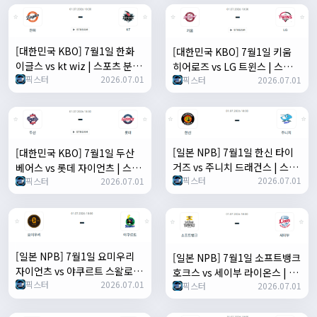
[대한민국 KBO] 7월1일 한화
[대한민국 KBO] 7월1일 키움
이글스 vs kt wiz | 스포츠 분석
히어로즈 vs LG 트윈스 | 스포츠
픽스터
2026.07.01
픽스터
2026.07.01
무료 중계 토친놈
분석 무료 중계 토친놈
[일본 NPB] 7월1일 한신 타이
[대한민국 KBO] 7월1일 두산
거즈 vs 주니치 드래건스 | 스포
베어스 vs 롯데 자이언츠 | 스포
픽스터
2026.07.01
츠 분석 무료 중계 토친놈
픽스터
2026.07.01
츠 분석 무료 중계 토친놈
[일본 NPB] 7월1일 요미우리
[일본 NPB] 7월1일 소프트뱅크
자이언츠 vs 야쿠르트 스왈로즈
호크스 vs 세이부 라이온스 | 스
픽스터
2026.07.01
| 스포츠 분석 무료 중계 토친놈
픽스터
2026.07.01
포츠 분석 무료 중계 토친놈