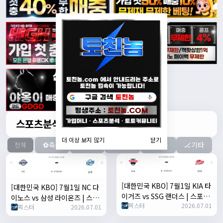
스포츠분석
더 이상 보지 않기
닫기
⚽축구
⚾야구
🏀농구
🏐배구
🏒기타
전체
[대한민국 KBO] 7월1일 KIA 타
[대한민국 KBO] 7월1일 NC 다
이거즈 vs SSG 랜더스 | 스포츠
이노스 vs 삼성 라이온즈 | 스포
픽스터
2026.07.01
분석 무료 중계 토친놈
픽스터
2026.07.01
츠 분석 무료 중계 토친놈