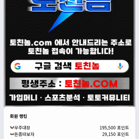
회원 랭킹
우주대장
195,500 포인트
돈좀따보자
29,150 포인트