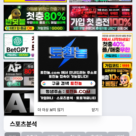
더 이상 보지 않기
닫기
스포츠분석