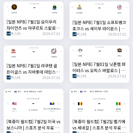
[일본 NPB] 7월1일 요미우리
[일본 NPB] 7월1일 소프트뱅크
자이언츠 vs 야쿠르트 스왈로즈
호크스 vs 세이부 라이온스 | 스
픽스터
2026.07.01
| 스포츠 분석 무료 중계 토친놈
픽스터
2026.07.01
포츠 분석 무료 중계 토친놈
[일본 NPB] 7월01일 닛폰햄 파
[일본 NPB] 7월1일 라쿠텐 골
이터스 vs 오릭스 버팔로스 | 스
든이글스 vs 지바롯데 마린스 |
픽스터
2026.07.01
포츠 분석 무료 중계 토친놈
픽스터
2026.07.01
스포츠 분석 무료 중계 토친놈
[북중미 월드컵] 7월2일 미국 vs
[북중미 월드컵] 7월2일 벨기에
보스니아 | 스포츠 분석 무료 중
vs 세네갈 | 스포츠 분석 무료 중