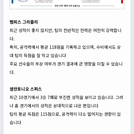
멤피스 그리즐리
최근 성적이 좋지 않지만, 팀의 전반적인 전력은 여전히 강력합니
다.
특히, 공격력에서 평균 118점을 기록하고 있으며, 수비에서도 상
대 팀의 득점을 잘 막고 있습니다
주요 선수들의 부상 여부가 경기 결과에 큰 영향을 미칠 수 있습니
다.
샌안토니오 스퍼스
최근 10경기에서 3승 7패로 부진한 성적을 보이고 있습니다. 그러
나 홈 경기에서의 성적은 상대적으로 나은 편입니다
팀의 평균 득점은 115점으로, 공격력이 다소 떨어지는 경향이 있
습니다