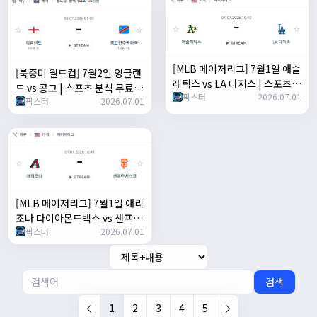
[MLB 메이저리그] 7월1일 애슬
[북중미 월드컵] 7월2일 잉글랜
레틱스 vs LA 다저스 | 스포츠
드 vs 콩고 | 스포츠 분석 무료
픽스터
2026.07.01
분석 무료 중계 토친놈
픽스터
2026.07.01
중계 토친놈
[MLB 메이저리그] 7월1일 애리
조나 다이아몬드백스 vs 샌프란
픽스터
2026.07.01
시스코 자이언츠 | 스포츠 분석
무료 중계 토친놈
검색
1
2
3
4
5