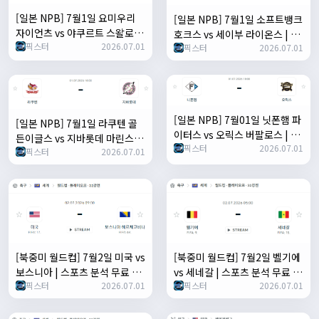
[일본 NPB] 7월1일 요미우리
[일본 NPB] 7월1일 소프트뱅크
자이언츠 vs 야쿠르트 스왈로즈
호크스 vs 세이부 라이온스 | 스
픽스터
2026.07.01
| 스포츠 분석 무료 중계 토친놈
픽스터
2026.07.01
포츠 분석 무료 중계 토친놈
[일본 NPB] 7월01일 닛폰햄 파
[일본 NPB] 7월1일 라쿠텐 골
이터스 vs 오릭스 버팔로스 | 스
든이글스 vs 지바롯데 마린스 |
픽스터
2026.07.01
포츠 분석 무료 중계 토친놈
픽스터
2026.07.01
스포츠 분석 무료 중계 토친놈
[북중미 월드컵] 7월2일 미국 vs
[북중미 월드컵] 7월2일 벨기에
보스니아 | 스포츠 분석 무료 중
vs 세네갈 | 스포츠 분석 무료 중
픽스터
2026.07.01
픽스터
2026.07.01
계 토친놈
계 토친놈