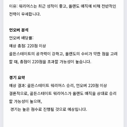
이유: 워리어스는 최근 성적이 좋고, 올랜도 매직에 비해 전반적인
전력이 우세합니다.
언오버 분석
언오버 배당률:
예상 총점: 220점 이상
골든스테이트의 공격력이 강하고, 올랜도의 수비가 약한 점을 고려
할 때, 총점이 220점을 초과할 가능성이 높습니다.
경기 요약
예상 결과: 골든스테이트 워리어스 승리, 언오버 220점 이상
결론적으로, 골든스테이트 워리어스가 올랜도 매직을 상대로 승리
할 가능성이 높으며,
경기는 높은 점수로 진행될 것으로 예상됩니다.