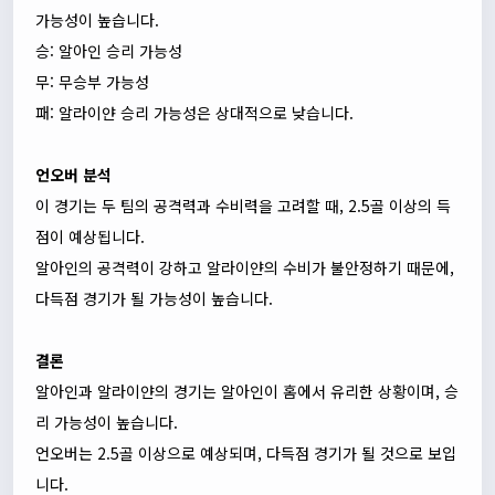
가능성이 높습니다.
승: 알아인 승리 가능성
무: 무승부 가능성
패: 알라이얀 승리 가능성은 상대적으로 낮습니다.
언오버 분석
이 경기는 두 팀의 공격력과 수비력을 고려할 때, 2.5골 이상의 득
점이 예상됩니다.
알아인의 공격력이 강하고 알라이얀의 수비가 불안정하기 때문에,
다득점 경기가 될 가능성이 높습니다.
결론
알아인과 알라이얀의 경기는 알아인이 홈에서 유리한 상황이며, 승
리 가능성이 높습니다.
언오버는 2.5골 이상으로 예상되며, 다득점 경기가 될 것으로 보입
니다.