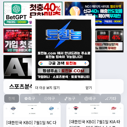
스포츠분석
더 이상 보지 않기
닫기
⚽축구
⚾야구
🏀농구
🏐배구
🏒기타
전체
[대한민국 KBO] 7월1일 KIA 타
[대한민국 KBO] 7월1일 NC 다