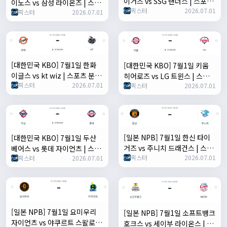
이거즈 vs SSG 랜더스 | 스포츠
이노스 vs 삼성 라이온즈 | 스포
픽스터
2026.07.01
분석 무료 중계 토친놈
픽스터
2026.07.01
츠 분석 무료 중계 토친놈
[대한민국 KBO] 7월1일 한화
[대한민국 KBO] 7월1일 키움
이글스 vs kt wiz | 스포츠 분석
히어로즈 vs LG 트윈스 | 스포츠
픽스터
2026.07.01
픽스터
2026.07.01
무료 중계 토친놈
분석 무료 중계 토친놈
[일본 NPB] 7월1일 한신 타이
[대한민국 KBO] 7월1일 두산
거즈 vs 주니치 드래건스 | 스포
베어스 vs 롯데 자이언츠 | 스포
픽스터
2026.07.01
츠 분석 무료 중계 토친놈
픽스터
2026.07.01
츠 분석 무료 중계 토친놈
[일본 NPB] 7월1일 요미우리
[일본 NPB] 7월1일 소프트뱅크
자이언츠 vs 야쿠르트 스왈로즈
호크스 vs 세이부 라이온스 | 스