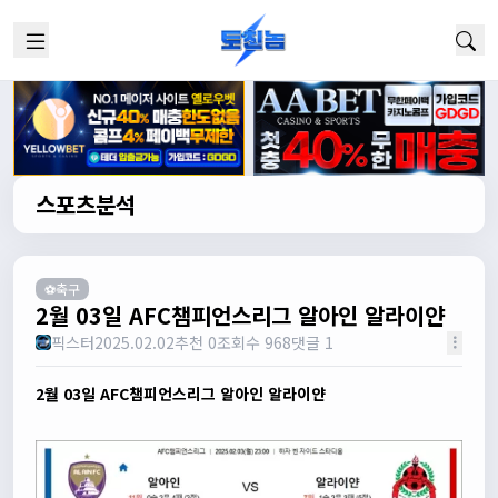
스포츠분석
⚽축구
2월 03일 AFC챔피언스리그 알아인 알라이얀
픽스터
2025.02.02
추천 0
조회수 968
댓글 1
2월 03일 AFC챔피언스리그 알아인 알라이얀