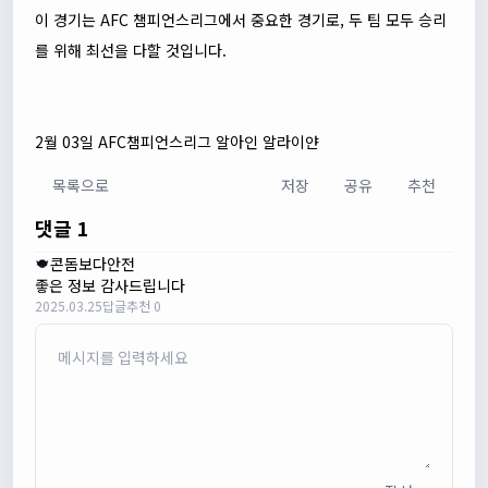
이 경기는 AFC 챔피언스리그에서 중요한 경기로, 두 팀 모두 승리
를 위해 최선을 다할 것입니다.
2월 03일 AFC챔피언스리그 알아인 알라이얀
목록으로
저장
공유
추천
댓글 1
콘돔보다안전
좋은 정보 감사드립니다
2025.03.25
답글
추천 0