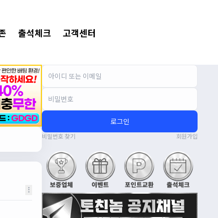
존
출석체크
고객센터
로그인
비밀번호 찾기
회원가입