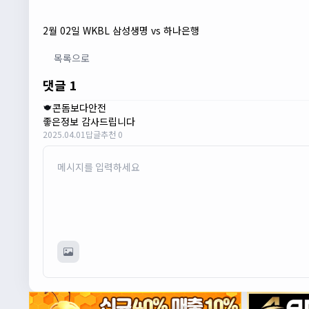
2월 02일 WKBL 삼성생명 vs 하나은행
목록으로
댓글 1
콘돔보다안전
좋은정보 감사드립니다
2025.04.01
답글
추천 0