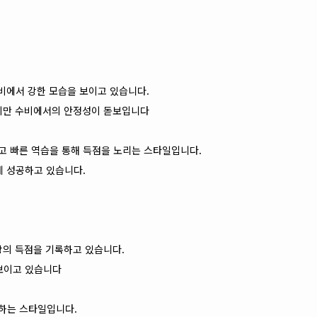
수비에서 강한 모습을 보이고 있습니다.
하지만 수비에서의 안정성이 돋보입니다
고 빠른 역습을 통해 득점을 노리는 스타일입니다.
데 성공하고 있습니다.
상의 득점을 기록하고 있습니다.
 보이고 있습니다
하는 스타일입니다.