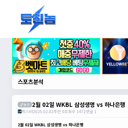
스포츠분석
2월 02일 WKBL 삼성생명 vs 하나은행
🏀농구
픽스터
2025.02.02
추천 0
조회수 1471
댓글 1
2월 02일 WKBL 삼성생명 vs 하나은행