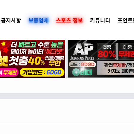
공지사항
보증업체
스포츠 정보
커뮤니티
포인트