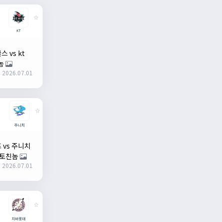
 vs kt
놈
2026.07.01
 vs 주니치
 토친놈
2026.07.01