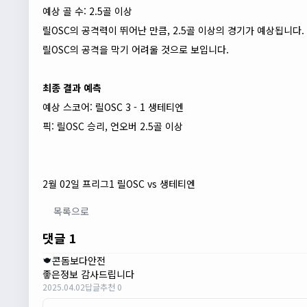
예상 골 수: 2.5골 이상
릴OSC의 공격력이 뛰어난 만큼, 2.5골 이상의 경기가 예상됩니다
릴OSC의 공격을 막기 어려울 것으로 보입니다.
최종 결과 예측
예상 스코어: 릴OSC 3 - 1 생테티엔
픽: 릴OSC 승리, 언오버 2.5골 이상
2월 02일 프리그1 릴OSC vs 생테티엔
목록으로
댓글 1
콘돔보다안전
좋은정보 감사드립니다
2025.04.02
답글
추천 0