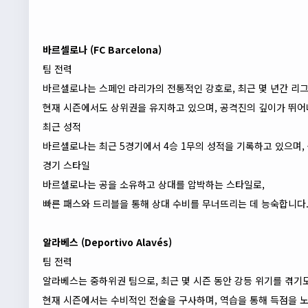
바르셀로나 (FC Barcelona)
팀 전력
바르셀로나는 스페인 라리가의 전통적인 강호로, 최근 몇 년간 리
현재 시즌에서도 상위권을 유지하고 있으며, 공격진의 깊이가 뛰어
최근 성적
바르셀로나는 최근 5경기에서 4승 1무의 성적을 기록하고 있으며
경기 스타일
바르셀로나는 공을 소유하고 상대를 압박하는 스타일로,
빠른 패스와 드리블을 통해 상대 수비를 무너뜨리는 데 능숙합니다
알라베스 (Deportivo Alavés)
팀 전력
알라베스는 중하위권 팀으로, 최근 몇 시즌 동안 강등 위기를 겪기
현재 시즌에서는 수비적인 전술을 구사하며, 역습을 통해 득점을 