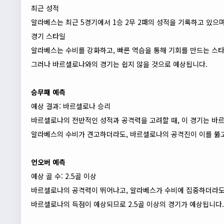
최근 성적
알라베스는 최근 5경기에서 1승 2무 2패의 성적을 기록하고 있으
경기 스타일
알라베스는 수비를 강화하고, 빠른 역습을 통해 기회를 만드는 스
그러나 바르셀로나와의 경기는 쉽지 않을 것으로 예상됩니다.
승무패 예측
예상 결과: 바르셀로나 승리
바르셀로나의 전반적인 성적과 공격력을 고려할 때, 이 경기는 바
알라베스의 수비가 견고하더라도, 바르셀로나의 공격진이 이를 뚫고
언오버 예측
예상 골 수: 2.5골 이상
바르셀로나의 공격력이 뛰어나고, 알라베스가 수비에 집중하더라
바르셀로나의 득점이 예상되므로 2.5골 이상의 경기가 예상됩니다.