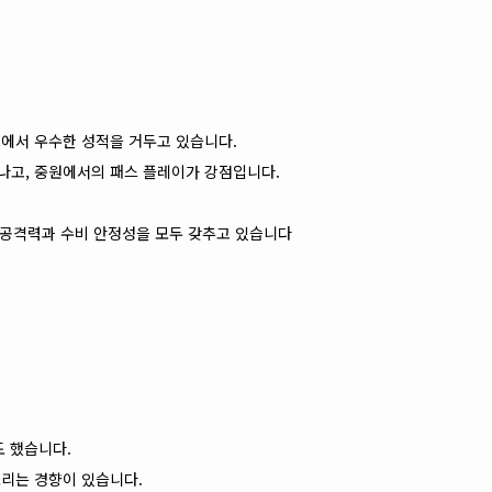
그에서 우수한 성적을 거두고 있습니다.
나고, 중원에서의 패스 플레이가 강점입니다.
, 공격력과 수비 안정성을 모두 갖추고 있습니다
.
도 했습니다.
노리는 경향이 있습니다.