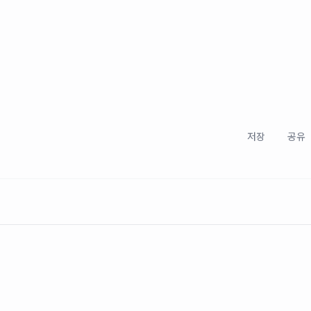
저장
공유