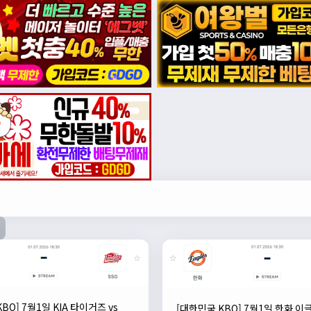
BO] 7월1일 KIA 타이거즈 vs
[대한민국 KBO] 7월1일 한화 이글스