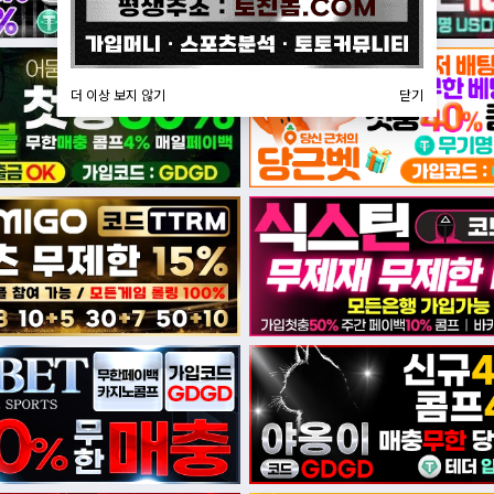
더 이상 보지 않기
닫기