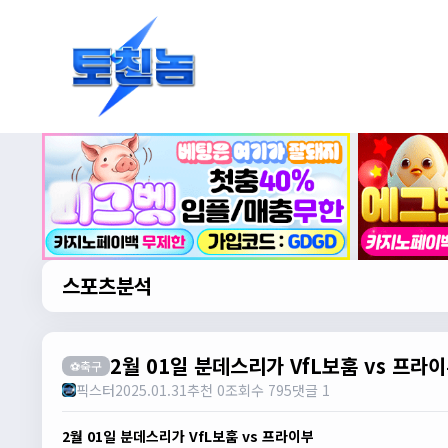
스포츠분석
2월 01일 분데스리가 VfL보훔 vs 프라
⚽축구
픽스터
2025.01.31
추천 0
조회수 795
댓글 1
2월 01일 분데스리가 VfL보훔 vs 프라이부