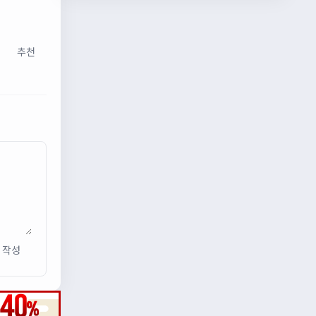
추천
작성