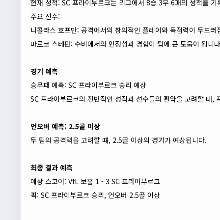
현재 성적: SC 프라이부르크는 리그에서 8승 3무 6패의 성적을 
주요 선수:
니콜라스 호프만: 공격에서의 창의적인 플레이와 득점력이 두드러
마르코 스테판: 수비에서의 안정성과 경험이 팀에 큰 도움이 됩니다
경기 예측
승무패 예측: SC 프라이부르크 승리 예상
SC 프라이부르크의 전반적인 성적과 선수들의 활약을 고려할 때,
언오버 예측: 2.5골 이상
두 팀의 공격력을 고려할 때, 2.5골 이상의 경기가 예상됩니다.
최종 결과 예측
예상 스코어: VfL 보훔 1 - 3 SC 프라이부르크
픽: SC 프라이부르크 승리, 언오버 2.5골 이상