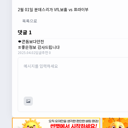
2월 01일 분데스리가 VfL보훔 vs 프라이부
목록으로
댓글 1
콘돔보다안전
ㅍ좋은정보 감사드립니다
2025.04.02
답글
추천 0