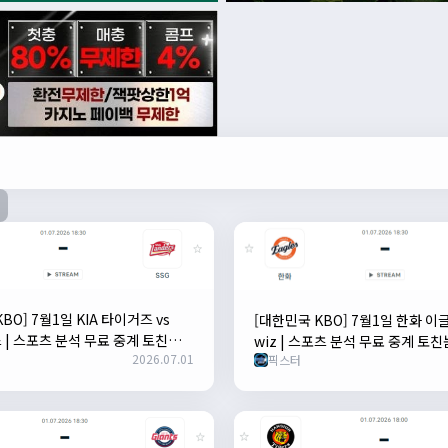
BO] 7월1일 KIA 타이거즈 vs
[대한민국 KBO] 7월1일 한화 이글스
스 | 스포츠 분석 무료 중계 토친놈
wiz | 스포츠 분석 무료 중계 토친
2026.07.01
픽스터