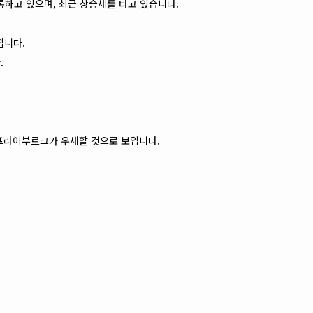
기록하고 있으며, 최근 상승세를 타고 있습니다.
집니다.
.
 프라이부르크가 우세할 것으로 보입니다.