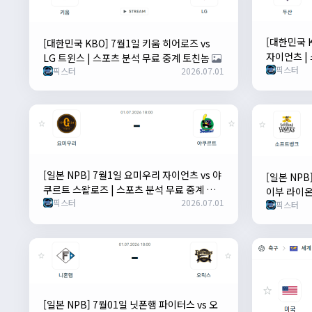
[대한민국 K
[대한민국 KBO] 7월1일 키움 히어로즈 vs
자이언츠 |
LG 트윈스 | 스포츠 분석 무료 중계 토친놈
픽스터
픽스터
2026.07.01
[일본 NPB] 7월1일 요미우리 자이언츠 vs 야
[일본 NPB
쿠르트 스왈로즈 | 스포츠 분석 무료 중계 토친
이부 라이온
픽스터
2026.07.01
놈
픽스터
[일본 NPB] 7월01일 닛폰햄 파이터스 vs 오