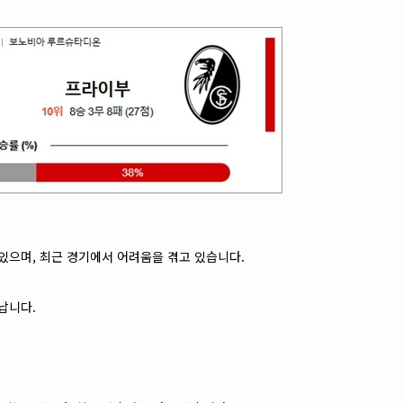
고 있으며, 최근 경기에서 어려움을 겪고 있습니다.
납니다.