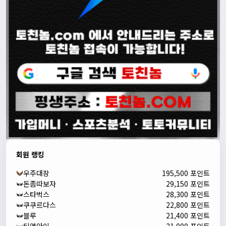
회원 랭킹
우주대장
195,500 포인트
돈좀따보자
29,150 포인트
스타벅스
28,300 포인트
쿠쿠르다스
22,800 포인트
블루
21,400 포인트