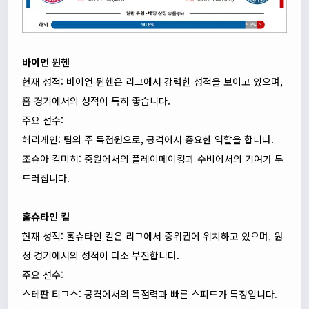
바이언 뮌헨
현재 성적: 바이언 뮌헨은 리그에서 강력한 성적을 보이고 있으며,
홈 경기에서의 성적이 특히 좋습니다.
주요 선수:
헤리케인: 팀의 주 득점원으로, 공격에서 중요한 역할을 합니다.
조슈아 킴미히: 중원에서의 플레이메이킹과 수비에서의 기여가 두
드러집니다.
홀슈타인 킬
현재 성적: 홀슈타인 킬은 리그에서 중위권에 위치하고 있으며, 원
정 경기에서의 성적이 다소 부진합니다.
주요 선수:
스테판 티그스: 공격에서의 득점력과 빠른 스피드가 특징입니다.