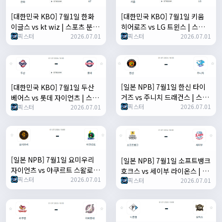
[대한민국 KBO] 7월1일 한화
[대한민국 KBO] 7월1일 키움
이글스 vs kt wiz | 스포츠 분석
히어로즈 vs LG 트윈스 | 스포츠
픽스터
2026.07.01
픽스터
2026.07.01
무료 중계 토친놈
분석 무료 중계 토친놈
[일본 NPB] 7월1일 한신 타이
[대한민국 KBO] 7월1일 두산
거즈 vs 주니치 드래건스 | 스포
베어스 vs 롯데 자이언츠 | 스포
픽스터
2026.07.01
츠 분석 무료 중계 토친놈
픽스터
2026.07.01
츠 분석 무료 중계 토친놈
[일본 NPB] 7월1일 요미우리
[일본 NPB] 7월1일 소프트뱅크
자이언츠 vs 야쿠르트 스왈로즈
호크스 vs 세이부 라이온스 | 스
픽스터
2026.07.01
| 스포츠 분석 무료 중계 토친놈
픽스터
2026.07.01
포츠 분석 무료 중계 토친놈