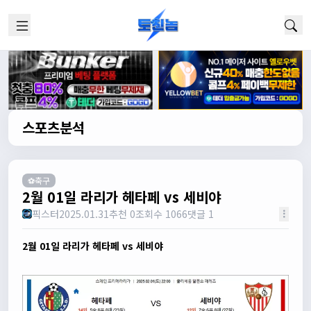
스포츠분석
⚽축구
2월 01일 라리가 헤타페 vs 세비야
픽스터
2025.01.31
추천 0
조회수 1066
댓글 1
2월 01일 라리가 헤타페 vs 세비야