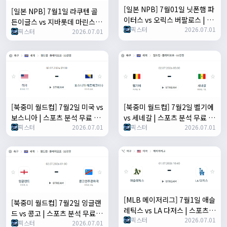
[일본 NPB] 7월01일 닛폰햄 파
[일본 NPB] 7월1일 라쿠텐 골
이터스 vs 오릭스 버팔로스 | 스
든이글스 vs 지바롯데 마린스 |
픽스터
2026.07.01
포츠 분석 무료 중계 토친놈
픽스터
2026.07.01
스포츠 분석 무료 중계 토친놈
[북중미 월드컵] 7월2일 미국 vs
[북중미 월드컵] 7월2일 벨기에
보스니아 | 스포츠 분석 무료 중
vs 세네갈 | 스포츠 분석 무료 중
픽스터
2026.07.01
픽스터
2026.07.01
계 토친놈
계 토친놈
[MLB 메이저리그] 7월1일 애슬
[북중미 월드컵] 7월2일 잉글랜
레틱스 vs LA 다저스 | 스포츠
드 vs 콩고 | 스포츠 분석 무료
픽스터
2026.07.01
분석 무료 중계 토친놈
픽스터
2026.07.01
중계 토친놈