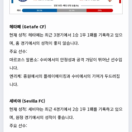
헤타페 (Getafe CF)
현재 성적: 헤타페는 최근 3경기에서 1승 1무 1패를 기록하고 있으
며, 홈 경기에서의 성적이 좋지 않습니다.
주요 선수:
마르코스 알론소: 수비에서의 안정성과 공격 가담이 뛰어난 선수입
니다.
엔리케: 중원에서의 플레이메이킹과 수비에서의 기여가 두드러집
니다.
세비야 (Sevilla FC)
현재 성적: 세비야는 최근 4경기에서 2승 1무 1패를 기록하고 있으
며, 원정 경기에서의 성적이 좋습니다.
주요 선수: