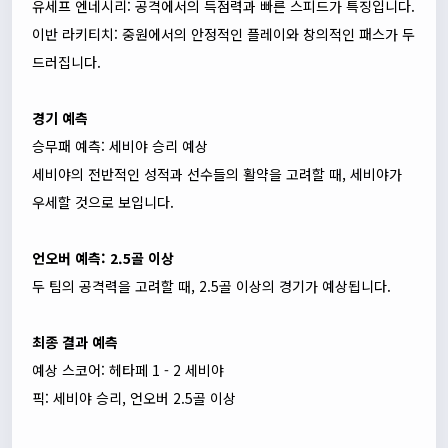
유세프 엔네시리: 공격에서의 득점력과 빠른 스피드가 특징입니다.
이반 라키티치: 중원에서의 안정적인 플레이와 창의적인 패스가 두
드러집니다.
경기 예측
승무패 예측: 세비야 승리 예상
세비야의 전반적인 성적과 선수들의 활약을 고려할 때, 세비야가
우세할 것으로 보입니다.
언오버 예측: 2.5골 이상
두 팀의 공격력을 고려할 때, 2.5골 이상의 경기가 예상됩니다.
최종 결과 예측
예상 스코어: 헤타페 1 - 2 세비야
픽: 세비야 승리, 언오버 2.5골 이상