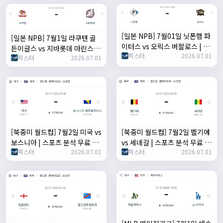
[일본 NPB] 7월01일 닛폰햄 파
[일본 NPB] 7월1일 라쿠텐 골
이터스 vs 오릭스 버팔로스 | 스
든이글스 vs 지바롯데 마린스 |
픽스터
2026.07.01
포츠 분석 무료 중계 토친놈
픽스터
2026.07.01
스포츠 분석 무료 중계 토친놈
[북중미 월드컵] 7월2일 미국 vs
[북중미 월드컵] 7월2일 벨기에
보스니아 | 스포츠 분석 무료 중
vs 세네갈 | 스포츠 분석 무료 중
픽스터
2026.07.01
픽스터
2026.07.01
계 토친놈
계 토친놈