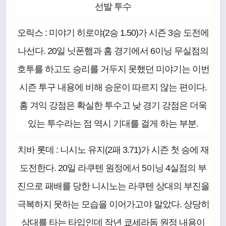
선발 투수
오릭스 : 미야기 히로야(2승 1.50)가 시즌 3승 도전에
나선다. 20일 닛폰햄과 홈 경기에서 6이닝 무실점의
호투를 하고도 승리를 거두지 못했던 미야기는 이번
시즌 투구 내용에 비해 승운이 따르지 않는 편이다.
홈 겨익 강점은 확실한 투수고 낮 경기 강점은 더욱
있는 투수라는 점 역시 기대를 걸게 하는 부분.
치바 롯데 : 니시노 유지(2패 3.71)가 시즌 첫 승에 재
도전한다. 20일 라쿠텐 원정에서 5이닝 4실점의 부
진으로 패배를 당한 니시노는 라쿠텐 상대의 부진을
극복하지 못하는 모습을 이어가고야 말았다. 상당히
상대를 타는 타입인데 작년 쿄세라돔 원정 내용이