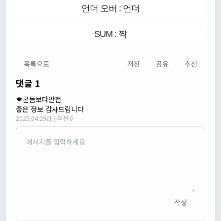
언더 오버 : 언더
SUM : 짝
목록으로
저장
공유
추천
댓글 1
콘돔보다안전
좋은 정보 감사드립니다
2025.04.29
답글
추천 0
작성