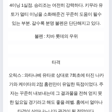
4이닝 1실점. 승리조는 여전히 강력하다. 키무라 유
토가 멀티 이닝을 소화해준건 꾸준히 도움이 될수
있는 부분. 갈수록 분명 불펜은 단단해지고 있다.
불펜 : 치바 롯데의 우위
타격
오릭스 : 와타나베 유타로 상대로 7회초에 터진 나카
가와 케이타의 2점 홈런만이 유일한 득점이었다. 주
자는 꾸준히 내보내는데 그 결과물을 전혀 얻지 못
한 일요일 경기라고 해도 좋을 레벨. 홈에서 얼마나
타격이 살아나느냐가 관건이 될 전망이다.