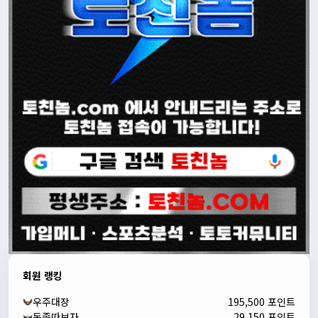
회원 랭킹
우주대장
195,500 포인트
돈좀따보자
29,150 포인트