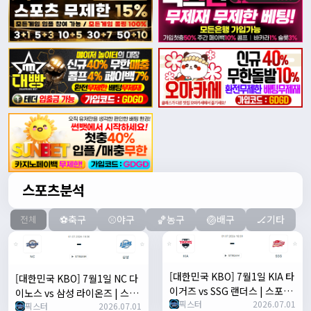
스포츠분석
⚽축구
⚾야구
🏀농구
🏐배구
🏒기타
전체
[대한민국 KBO] 7월1일 KIA 타
[대한민국 KBO] 7월1일 NC 다
이거즈 vs SSG 랜더스 | 스포츠
이노스 vs 삼성 라이온즈 | 스포
픽스터
2026.07.01
분석 무료 중계 토친놈
픽스터
2026.07.01
츠 분석 무료 중계 토친놈