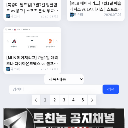
[MLB 메이저리그] 7월1일 애슬
[북중미 월드컵] 7월2일 잉글랜
레틱스 vs LA 다저스 | 스포츠
드 vs 콩고 | 스포츠 분석 무료
픽스터
2026.07.01
분석 무료 중계 토친놈
픽스터
2026.07.01
중계 토친놈
[MLB 메이저리그] 7월1일 애리
조나 다이아몬드백스 vs 샌프란
픽스터
2026.07.01
시스코 자이언츠 | 스포츠 분석
무료 중계 토친놈
검색
1
2
3
4
5