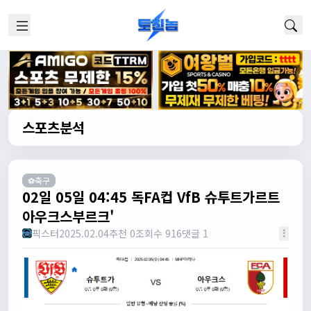
스포츠분석
⚽축구
02일 05일 04:45 독FA컵 VfB 슈투트가르트
아우크스부르크'
픽스터
2025.02.04
추천 0
조회수 916
댓글 1