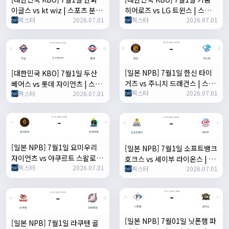
이글스 vs kt wiz | 스포츠 분석
히어로즈 vs LG 트윈스 | 스포츠
픽스터
2026.07.01
픽스터
2026.07.01
무료 중계 토친놈
분석 무료 중계 토친놈
[일본 NPB] 7월1일 한신 타이
[대한민국 KBO] 7월1일 두산
거즈 vs 주니치 드래건스 | 스포
베어스 vs 롯데 자이언츠 | 스포
픽스터
2026.07.01
츠 분석 무료 중계 토친놈
픽스터
2026.07.01
츠 분석 무료 중계 토친놈
[일본 NPB] 7월1일 요미우리
[일본 NPB] 7월1일 소프트뱅크
자이언츠 vs 야쿠르트 스왈로즈
호크스 vs 세이부 라이온스 | 스
픽스터
2026.07.01
| 스포츠 분석 무료 중계 토친놈
픽스터
2026.07.01
포츠 분석 무료 중계 토친놈
[일본 NPB] 7월01일 닛폰햄 파
[일본 NPB] 7월1일 라쿠텐 골