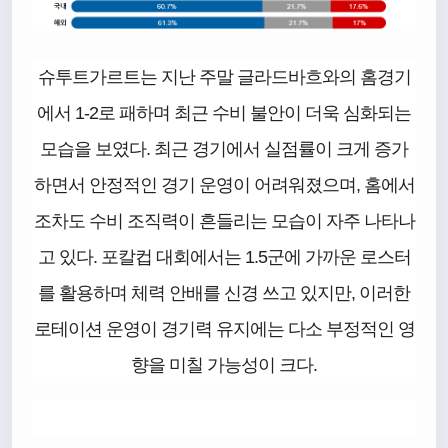
슈투트가르트는 지난 주말 글라드바흐와의 홈경기
에서 1-2로 패하며 최근 수비 불안이 더욱 심화되는
모습을 보였다. 최근 경기에서 실점률이 크게 증가
하면서 안정적인 경기 운영이 어려워졌으며, 홈에서
조차도 수비 조직력이 흔들리는 모습이 자주 나타나
고 있다. 포칼컵 대회에서는 1.5군에 가까운 로스터
를 활용하며 체력 안배를 신경 쓰고 있지만, 이러한
로테이션 운영이 경기력 유지에는 다소 부정적인 영
향을 미칠 가능성이 크다.