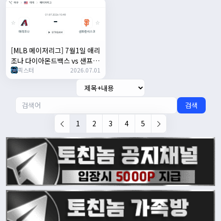
[MLB 메이저리그] 7월1일 애리
조나 다이아몬드백스 vs 샌프란
픽스터
2026.07.01
시스코 자이언츠 | 스포츠 분석
무료 중계 토친놈
검색
1
2
3
4
5