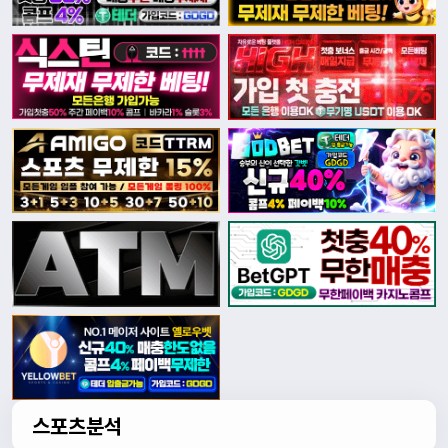
스포츠분석