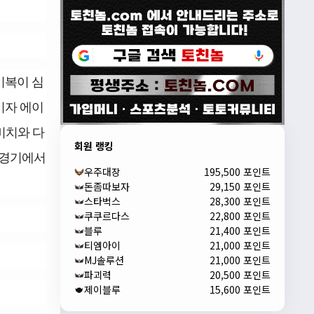
기복이 심
이자 에이
비치와 다
회원 랭킹
정경기에서
우주대장
195,500 포인트
돈좀따보자
29,150 포인트
스타벅스
28,300 포인트
쿠쿠르다스
22,800 포인트
블루
21,400 포인트
티엠아이
21,000 포인트
MJ솔루션
21,000 포인트
파괴력
20,500 포인트
제이블루
15,600 포인트