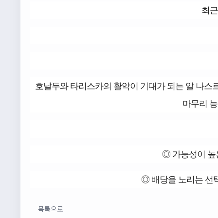
최근
호날두와 타리스카의 활약이 기대가 되는 알 나스르
마무리 능
◎ 가능성이 높
◎ 배당을 노리는 선택 
목록으로