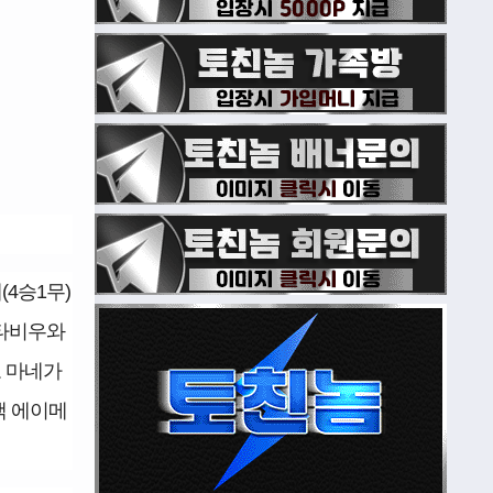
(4승1무)
오타비우와
오 마네가
백 에이메