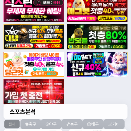
스포츠분석
⚽축구
⚾야구
🏀농구
🏐배구
🏒기타
전체