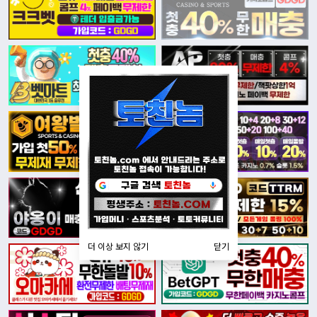
더 이상 보지 않기
닫기