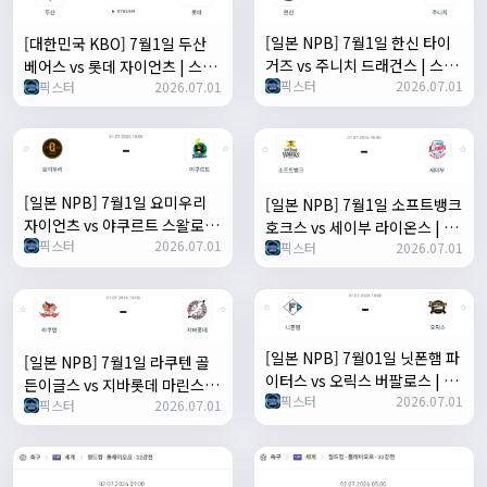
[일본 NPB] 7월1일 한신 타이
[대한민국 KBO] 7월1일 두산
거즈 vs 주니치 드래건스 | 스포
베어스 vs 롯데 자이언츠 | 스포
픽스터
2026.07.01
츠 분석 무료 중계 토친놈
픽스터
2026.07.01
츠 분석 무료 중계 토친놈
[일본 NPB] 7월1일 요미우리
[일본 NPB] 7월1일 소프트뱅크
자이언츠 vs 야쿠르트 스왈로즈
호크스 vs 세이부 라이온스 | 스
픽스터
2026.07.01
| 스포츠 분석 무료 중계 토친놈
픽스터
2026.07.01
포츠 분석 무료 중계 토친놈
[일본 NPB] 7월01일 닛폰햄 파
[일본 NPB] 7월1일 라쿠텐 골
이터스 vs 오릭스 버팔로스 | 스
든이글스 vs 지바롯데 마린스 |
픽스터
2026.07.01
포츠 분석 무료 중계 토친놈
픽스터
2026.07.01
스포츠 분석 무료 중계 토친놈