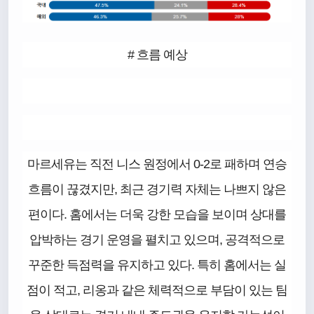
# 흐름 예상
마르세유는 직전 니스 원정에서 0-2로 패하며 연승
흐름이 끊겼지만, 최근 경기력 자체는 나쁘지 않은
편이다. 홈에서는 더욱 강한 모습을 보이며 상대를
압박하는 경기 운영을 펼치고 있으며, 공격적으로
꾸준한 득점력을 유지하고 있다. 특히 홈에서는 실
점이 적고, 리옹과 같은 체력적으로 부담이 있는 팀