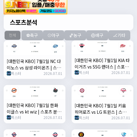
스포츠분석
⚽축구
⚾야구
🏀농구
🏐배구
🏒기타
전체
[대한민국 KBO] 7월1일 KIA 타
[대한민국 KBO] 7월1일 NC 다
이거즈 vs SSG 랜더스 | 스포츠
이노스 vs 삼성 라이온즈 | 스포
픽스터
2026.07.01
분석 무료 중계 토친놈
픽스터
2026.07.01
츠 분석 무료 중계 토친놈
[대한민국 KBO] 7월1일 한화
[대한민국 KBO] 7월1일 키움
이글스 vs kt wiz | 스포츠 분석
히어로즈 vs LG 트윈스 | 스포츠
픽스터
2026.07.01
픽스터
2026.07.01
무료 중계 토친놈
분석 무료 중계 토친놈