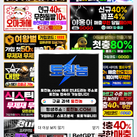
더 이상 보지 않기
닫기