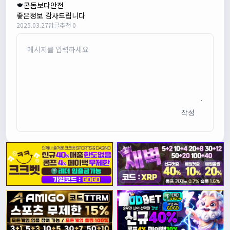
콘돔보다안전
좋은정보 감사드립니다
2025.03.27
답글
추천 0
작성