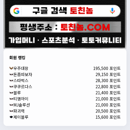
회원 랭킹
우주대장
195,500 포인트
돈좀따보자
29,150 포인트
스타벅스
28,300 포인트
쿠쿠르다스
22,800 포인트
블루
21,400 포인트
티엠아이
21,000 포인트
MJ솔루션
21,000 포인트
파괴력
20,500 포인트
제이블루
15,600 포인트