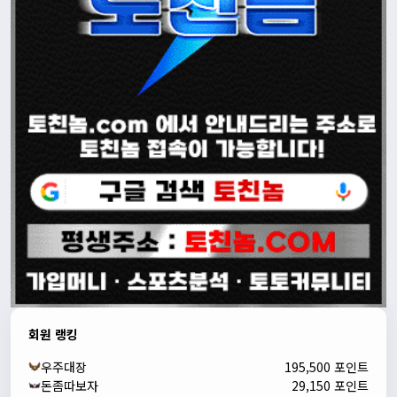
회원 랭킹
우주대장
195,500 포인트
돈좀따보자
29,150 포인트