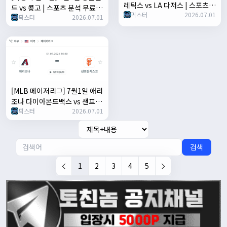
레틱스 vs LA 다저스 | 스포츠
드 vs 콩고 | 스포츠 분석 무료
픽스터
2026.07.01
분석 무료 중계 토친놈
픽스터
2026.07.01
중계 토친놈
[MLB 메이저리그] 7월1일 애리
조나 다이아몬드백스 vs 샌프란
픽스터
2026.07.01
시스코 자이언츠 | 스포츠 분석
무료 중계 토친놈
검색
1
2
3
4
5