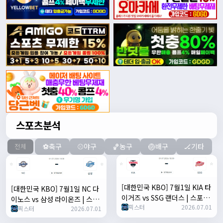
스포츠분석
⚽축구
⚾야구
🏀농구
🏐배구
🏒기타
전체
[대한민국 KBO] 7월1일 KIA 타
[대한민국 KBO] 7월1일 NC 다
이거즈 vs SSG 랜더스 | 스포츠
이노스 vs 삼성 라이온즈 | 스포
픽스터
2026.07.01
분석 무료 중계 토친놈
픽스터
2026.07.01
츠 분석 무료 중계 토친놈