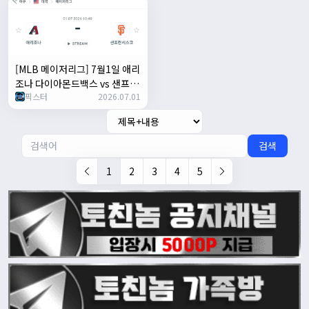
[MLB 메이저리그] 7월1일 애리
조나 다이아몬드백스 vs 샌프란
픽스터
2026.07.01
시스코 자이언츠 | 스포츠 분석
무료 중계 토친놈
검색
1
2
3
4
5