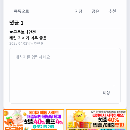
목록으로
저장
공유
추천
댓글 1
콘돔보다안전
레알 기세가 너무 좋음
2025.04.02
답글
추천 0
작성