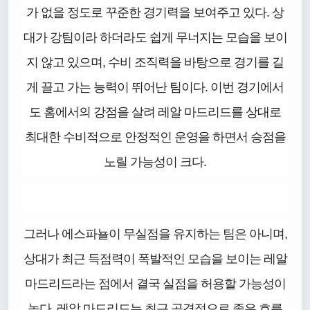
가 없을 정도로 꾸준한 경기력을 보여주고 있다. 상
대가 강팀이라 하더라도 쉽게 무너지는 모습을 보이
지 않고 있으며, 수비 조직력을 바탕으로 경기를 길
게 끌고 가는 능력이 뛰어난 팀이다. 이번 경기에서
도 홈에서의 강점을 살려 레알 마드리드를 상대로
최대한 수비적으로 안정적인 운영을 하면서 승점을
노릴 가능성이 크다.
그러나 에스파뇰이 무실점을 유지하는 팀은 아니며,
상대가 최근 득점력이 폭발적인 모습을 보이는 레알
마드리드라는 점에서 결국 실점을 허용할 가능성이
높다. 레알 마드리드는 최근 공격적으로 좋은 흐름