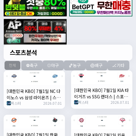
스포츠분석
⚽축구
⚾야구
🏀농구
🏐배구
🏒기타
전체
[대한민국 KBO] 7월1일 KIA 타
[대한민국 KBO] 7월1일 NC 다
이거즈 vs SSG 랜더스 | 스포츠
이노스 vs 삼성 라이온즈 | 스포
픽스터
2026.07.01
분석 무료 중계 토친놈
픽스터
2026.07.01
츠 분석 무료 중계 토친놈
[대한민국 KBO] 7월1일 한화
[대한민국 KBO] 7월1일 키움