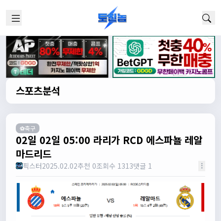
스포츠분석
⚽축구
02일 02일 05:00 라리가 RCD 에스파뇰 레알
마드리드
픽스터
2025.02.02
추천 0
조회수 1313
댓글 1