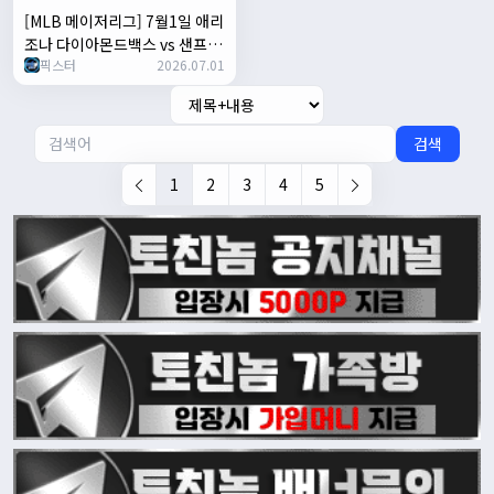
[MLB 메이저리그] 7월1일 애리
조나 다이아몬드백스 vs 샌프란
픽스터
2026.07.01
시스코 자이언츠 | 스포츠 분석
무료 중계 토친놈
검색
1
2
3
4
5