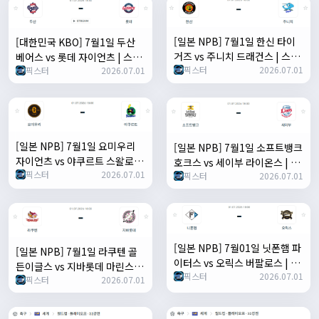
[일본 NPB] 7월1일 한신 타이
[대한민국 KBO] 7월1일 두산
거즈 vs 주니치 드래건스 | 스포
베어스 vs 롯데 자이언츠 | 스포
픽스터
2026.07.01
츠 분석 무료 중계 토친놈
픽스터
2026.07.01
츠 분석 무료 중계 토친놈
[일본 NPB] 7월1일 요미우리
[일본 NPB] 7월1일 소프트뱅크
자이언츠 vs 야쿠르트 스왈로즈
호크스 vs 세이부 라이온스 | 스
픽스터
2026.07.01
| 스포츠 분석 무료 중계 토친놈
픽스터
2026.07.01
포츠 분석 무료 중계 토친놈
[일본 NPB] 7월01일 닛폰햄 파
[일본 NPB] 7월1일 라쿠텐 골
이터스 vs 오릭스 버팔로스 | 스
든이글스 vs 지바롯데 마린스 |
픽스터
2026.07.01
포츠 분석 무료 중계 토친놈
픽스터
2026.07.01
스포츠 분석 무료 중계 토친놈