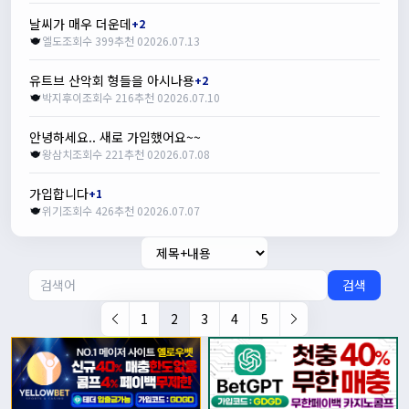
날씨가 매우 더운데
+2
엘도
조회수 399
추천 0
2026.07.13
유트브 산악회 형들을 아시나용
+2
박지후이
조회수 216
추천 0
2026.07.10
안녕하세요.. 새로 가입했어요~~
왕삼치
조회수 221
추천 0
2026.07.08
가입합니다
+1
위기
조회수 426
추천 0
2026.07.07
검색
1
2
3
4
5