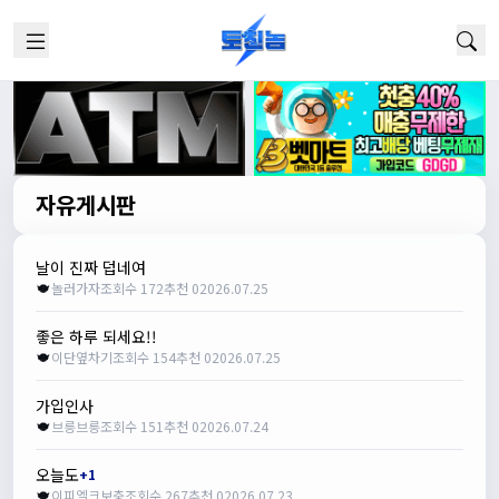
자유게시판
날이 진짜 덥네여
놀러가자
조회수 172
추천 0
2026.07.25
좋은 하루 되세요!!
이단옆차기
조회수 154
추천 0
2026.07.25
가입인사
브릉브릉
조회수 151
추천 0
2026.07.24
오늘도
+1
이피엘크보충
조회수 267
추천 0
2026.07.23