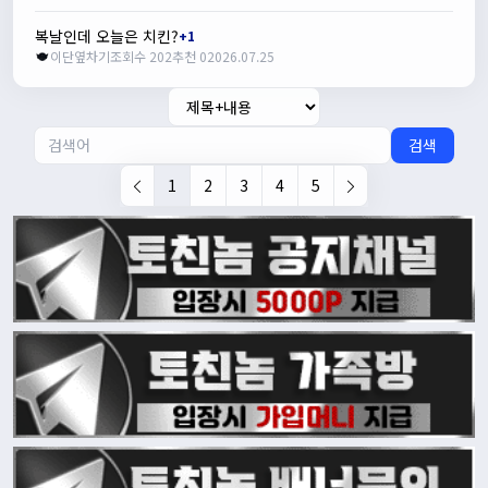
복날인데 오늘은 치킨?
+1
이단옆차기
조회수 202
추천 0
2026.07.25
검색
1
2
3
4
5