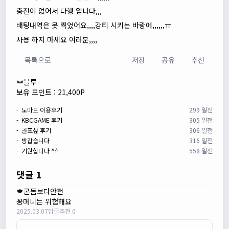
충전이 없어서 다행 입니다,,,
배팅내역은 못 찍었어요,,,,강티 시키는 바랑에,,,,,,ㅠ
사용 하지 마세요 여러분,,,,
목록으로
저장
공유
추천
블루
보유 포인트 : 21,400P
- 노마드 이용후기
299 일전
- KBCGAME 후기
305 일전
- 골프샾 후기
306 일전
- 방갑습니다
316 일전
- 기원합니다 ^^
558 일전
댓글 1
콘돔보다안전
꽁머니는 위험해요
2025.03.07
답글
추천 0