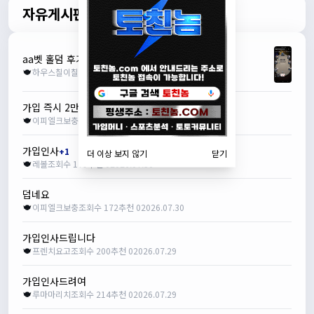
자유게시판
aa벳 홀덤 후기
하우스칠이칠
조회수 100
추천 0
2026.08.04
가입 즉시 2만포지급! 1+1 3+4 5+5 10+9 가능
이피엘크보충
조회수 62
추천 0
2026.08.01
가입인사
+1
더 이상 보지 않기
닫기
레볼
조회수 179
추천 0
2026.07.30
덥네요
이피엘크보충
조회수 172
추천 0
2026.07.30
가입인사드립니다
프렌치요고
조회수 200
추천 0
2026.07.29
가입인사드려여
루마마리치
조회수 214
추천 0
2026.07.29