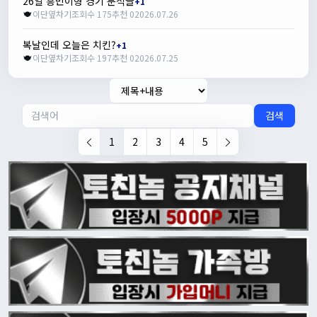
26일 흥민이형 경기 분석글
+1
이단옆차기
조회수 175
추천 0
2026.07.26
복날인데 오늘은 치킨?
+1
이단옆차기
조회수 197
추천 0
2026.07.25
검색
1
2
3
4
5