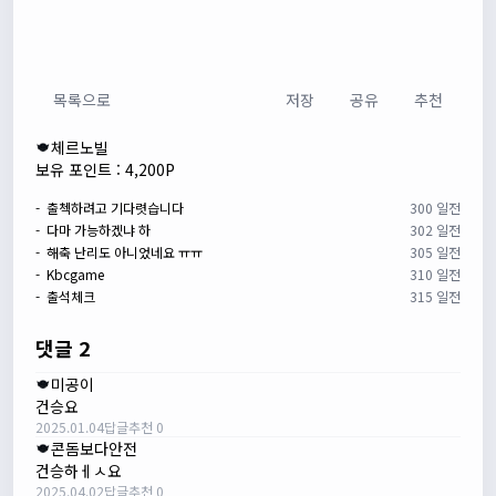
목록으로
저장
공유
추천
체르노빌
보유 포인트 : 4,200P
- 출첵하려고 기다렷습니다
300 일전
- 다마 가능하겠냐 하
302 일전
- 해축 난리도 아니었네요 ㅠㅠ
305 일전
- Kbcgame
310 일전
- 출석체크
315 일전
댓글 2
미공이
건승요
2025.01.04
답글
추천 0
콘돔보다안전
건승하ㅔㅅ요
2025.04.02
답글
추천 0