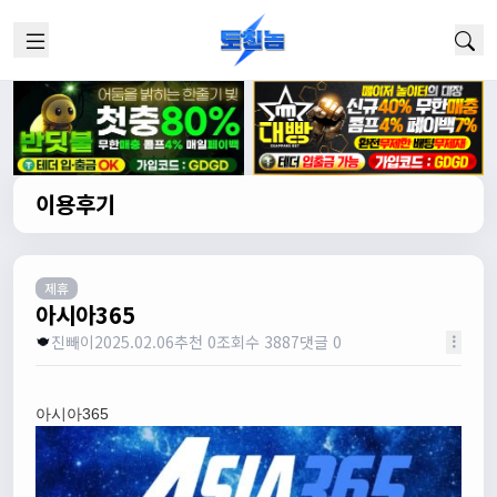
이용후기
제휴
아시아365
진빼이
2025.02.06
추천 0
조회수 3887
댓글 0
아시아365