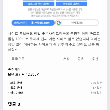
사이트 홍보해요 정말 좋은사이트이구요 충환전 옴청 빠르고
롤링 100프로 무제재 진짜 이런 사이트 별로 없습니다 여러분
정말 많이 이용하는 사이트라 꼭 강추 해주고 싶어요 샬롬 화
이팅~
목록으로
저장
공유
추천
진빼이
보유 포인트 : 2,300P
- 화욜 홧팅
296 일전
- 일욜 홧팅
312 일전
- 아시아365
546 일전
댓글 0