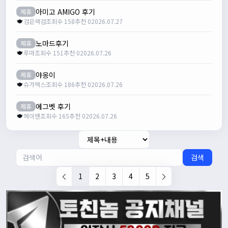
아미고 AMIGO 후기
제휴
검은색검
조회수 158
추천 0
2026.07.27
노마드후기
제휴
루마
조회수 151
추천 0
2026.07.26
야옹이
제휴
슈가맥스
조회수 186
추천 0
2026.07.26
에그벳 후기
제휴
헤이맨
조회수 165
추천 0
2026.07.26
검색
1
2
3
4
5