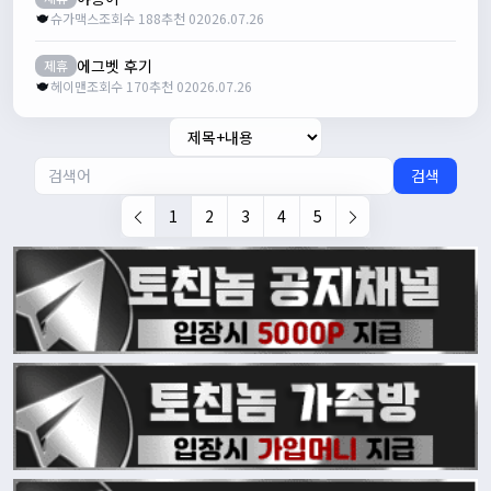
슈가맥스
조회수 188
추천 0
2026.07.26
에그벳 후기
제휴
헤이맨
조회수 170
추천 0
2026.07.26
검색
1
2
3
4
5