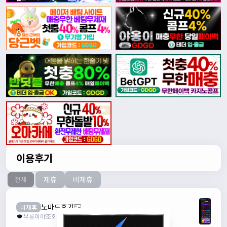
이용후기
제휴
비제휴
전체
노마드후기
비제휴
부릉이야
조회수 40
추천 0
2026.08.03