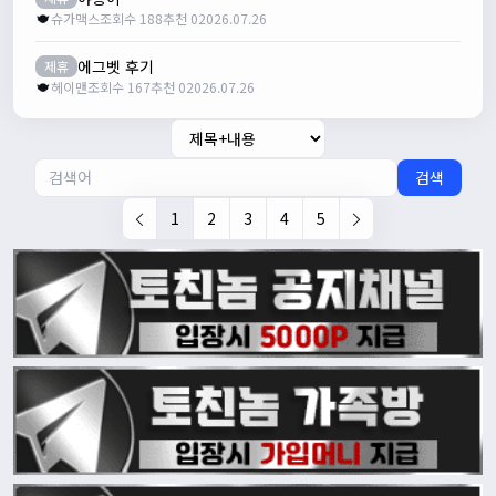
슈가맥스
조회수 188
추천 0
2026.07.26
에그벳 후기
제휴
헤이맨
조회수 167
추천 0
2026.07.26
검색
1
2
3
4
5