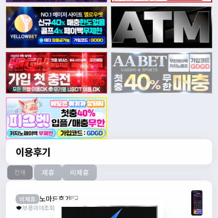
이용후기
제휴
비제휴
전체
노마드후기
비제휴
부릉이야
조회수 37
추천 0
2026.08.03