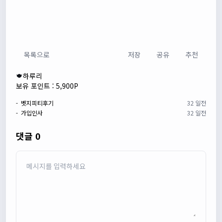
목록으로
저장
공유
추천
하루리
보유 포인트 : 5,900P
- 벳지피티후기
32 일전
- 가입인사
32 일전
댓글 0