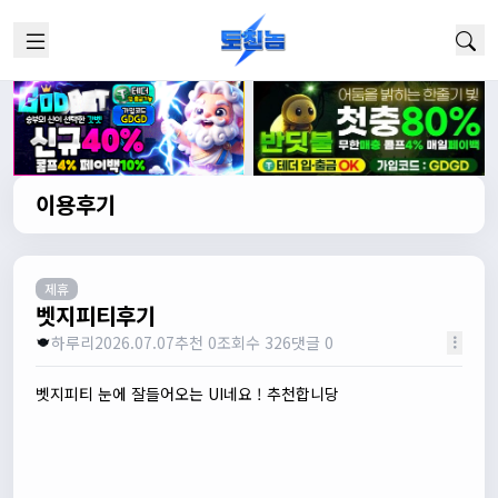
이용후기
제휴
벳지피티후기
하루리
2026.07.07
추천 0
조회수 326
댓글 0
벳지피티 눈에 잘들어오는 UI네요 ! 추천합니당