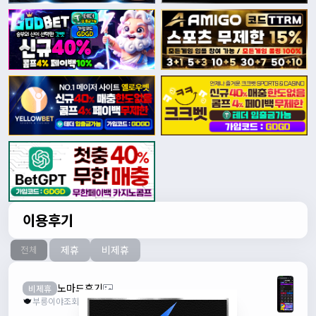
이용후기
제휴
비제휴
전체
노마드후기
비제휴
부릉이야
조회수 50
추천 0
2026.08.03