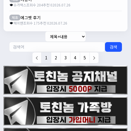
슈가맥스
조회수 204
추천 0
2026.07.26
에그벳 후기
제휴
헤이맨
조회수 175
추천 0
2026.07.26
검색
1
2
3
4
5