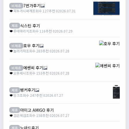
7번가후기
비제휴
꼭두가시싸개
조회수 127
추천 0
2026.07.31
식스틴 후기
제휴
루마마리치
조회수 116
추천 0
2026.07.29
호우 후기
비제휴
놀러가자
조회수 283
추천 0
2026.07.28
에쎈씨 후기
비제휴
오후세시
조회수 153
추천 0
2026.07.28
벙커후기
제휴
밍크
조회수 247
추천 0
2026.07.27
아미고 AMIGO 후기
제휴
검은색검
조회수 158
추천 0
2026.07.27
노마드후기
제휴