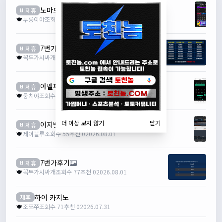
노마드후기
비제휴
부릉이야
조회수 31
추천 0
2026.08.03
7번가후기
비제휴
꼭두가시싸개
조회수 84
추천 0
2026.08.02
아펠후기
비제휴
뭉치야
조회수 68
추천 0
2026.08.01
더 이상 보지 않기
닫기
이지벳 후기
비제휴
제이블루
조회수 55
추천 0
2026.08.01
7번가후기
비제휴
꼭두가시싸개
조회수 77
추천 0
2026.08.01
하이 카지노
제휴
조쯔쭈
조회수 71
추천 0
2026.07.31