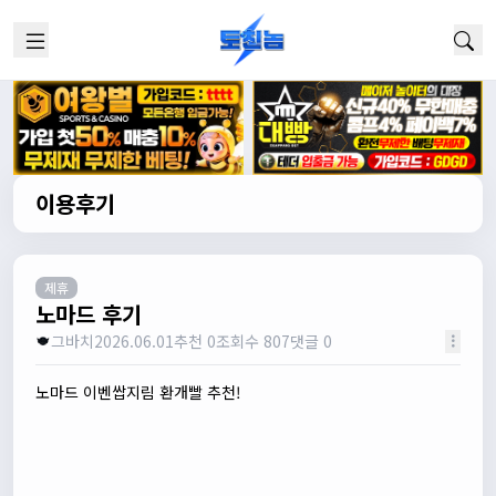
이용후기
제휴
노마드 후기
그바치
2026.06.01
추천 0
조회수 807
댓글 0
노마드 이벤쌉지림 환개빨 추천!