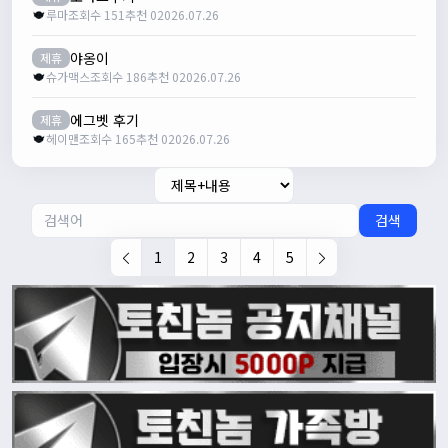
루마
조회수 151
추천 0
2026.07.26
야옹이
제휴
슈가맥스
조회수 186
추천 0
2026.07.26
에그벳 후기
제휴
헤이맨
조회수 165
추천 0
2026.07.26
검색
1
2
3
4
5