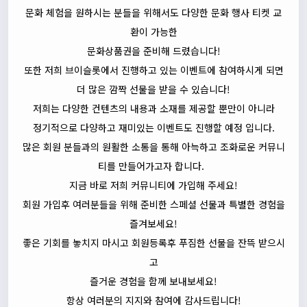
문화 체험을 원하시는 분들을 위해서도 다양한 문화 행사 티켓 교
환이 가능한
문화상품권을 준비해 드렸습니다!
또한 저희 브이슬롯에서 진행하고 있는 이벤트에 참여하시게 되면
더 많은 깜짝 선물을 받을 수 있습니다!
저희는 다양한 컨텐츠의 내용과 소재를 제공할 뿐만이 아니라
정기적으로 다양하고 재미있는 이벤트도 진행할 예정 입니다.
많은 회원 분들과의 원활한 소통을 통해 아늑하고 조화로운 커뮤니
티를 만들어가고자 합니다.
지금 바로 저희 커뮤니티에 가입해 주세요!
회원 가입후 여러분들을 위해 준비한 스페셜 선물과 특별한 경험을
즐겨보세요!
좋은 기회를 놓치지 마시고 회원등록후 푸짐한 선물을 잔뜩 받으시
고
즐거운 경험을 함께 보내보세요!
항상 여러분의 지지와 참여에 감사드립니다!