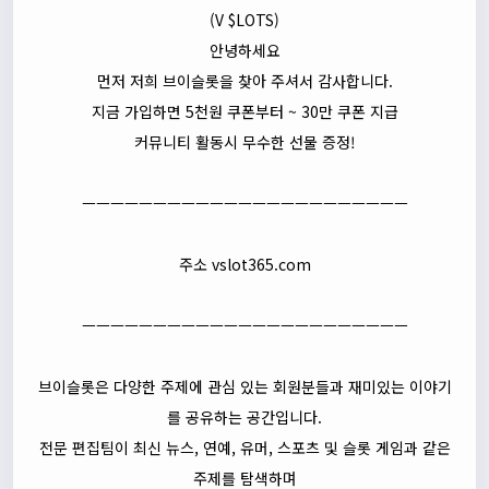
(V $LOTS)
안녕하세요
먼저 저희 브이슬롯을 찾아 주셔서 감사합니다.
지금 가입하면 5천원 쿠폰부터 ~ 30만 쿠폰 지급
커뮤니티 활동시 무수한 선물 증정!
ㅡㅡㅡㅡㅡㅡㅡㅡㅡㅡㅡㅡㅡㅡㅡㅡㅡㅡㅡㅡㅡㅡㅡ
주소 vslot365.com
ㅡㅡㅡㅡㅡㅡㅡㅡㅡㅡㅡㅡㅡㅡㅡㅡㅡㅡㅡㅡㅡㅡㅡ
브이슬롯은 다양한 주제에 관심 있는 회원분들과 재미있는 이야기
를 공유하는 공간입니다.
전문 편집팀이 최신 뉴스, 연예, 유머, 스포츠 및 슬롯 게임과 같은
주제를 탐색하며