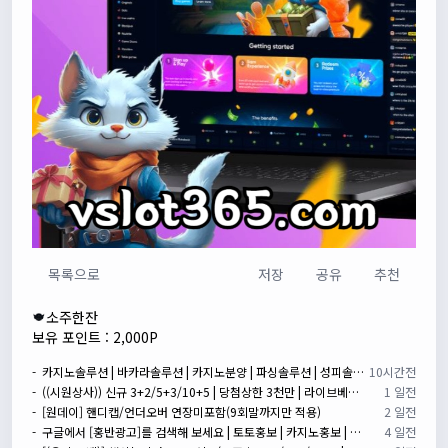
목록으로
저장
공유
추천
소주한잔
보유 포인트 : 2,000P
- 카지노솔루션 | 바카라솔루션 | 카지노분양 | 파싱솔루션 | 성피솔루션 | 포세이돈솔루션
10시간전
- ((시원상사)) 신규 3+2/5+3/10+5 | 당첨상한 3천만 | 라이브베팅 조합가능
1 일전
- [원데이] 핸디캡/언더오버 연장미포함(9회말까지만 적용)
2 일전
- 구글에서 [홍반광고]를 검색해 보세요 | 토토홍보 | 카지노홍보 | 커뮤니티홍보
4 일전