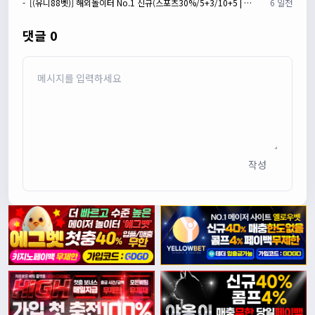
- [(유니88벳)] 해외놀이터 No.1 신규(스포츠30%/5+3/10+5 | 카지노10%)
6 일전
댓글 0
작성