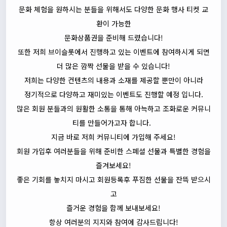
문화 체험을 원하시는 분들을 위해서도 다양한 문화 행사 티켓 교
환이 가능한
문화상품권을 준비해 드렸습니다!
또한 저희 브이슬롯에서 진행하고 있는 이벤트에 참여하시게 되면
더 많은 깜짝 선물을 받을 수 있습니다!
저희는 다양한 컨텐츠의 내용과 소재를 제공할 뿐만이 아니라
정기적으로 다양하고 재미있는 이벤트도 진행할 예정 입니다.
많은 회원 분들과의 원활한 소통을 통해 아늑하고 조화로운 커뮤니
티를 만들어가고자 합니다.
지금 바로 저희 커뮤니티에 가입해 주세요!
회원 가입후 여러분들을 위해 준비한 스페셜 선물과 특별한 경험을
즐겨보세요!
좋은 기회를 놓치지 마시고 회원등록후 푸짐한 선물을 잔뜩 받으시
고
즐거운 경험을 함께 보내보세요!
항상 여러분의 지지와 참여에 감사드립니다!