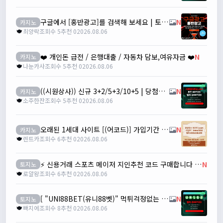
구글에서 [홍반광고]를 검색해 보세요 | 토토홍보 | 카지노홍보 | 커뮤니티홍보
N
카지노
최양락
조회수 5
추천 0
2026.08.06
❤️ 개인돈 급전 / 은행대출 / 자동차 담보,여유자금 ❤️
N
카지노
나눈카사
조회수 5
추천 0
2026.08.06
((시원상사)) 신규 3+2/5+3/10+5 | 당첨상한 3천만 | 라이브베팅 조합가능
N
카지노
소주한잔
조회수 5
추천 0
2026.08.06
오래된 1세대 사이트 [(어코드)] 가입기간 | 신규입플 5+5 | 업계최고배당
N
카지노
렌트카
조회수 6
추천 0
2026.08.06
⚡️ 신용거래 스포츠 메이저 지인추천 코드 구매합니다 / 그외 지노,자비스,수기자 모십니다 ⚡️
N
토지노
로얄왕
조회수 6
추천 0
2026.08.06
[ "UNI88BET(유니88벳)" 먹튀걱정없는 해외놀이터가 대세지요! 카지노첫충10%]
N
토지노
빠지에
조회수 8
추천 0
2026.08.06