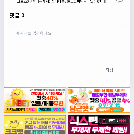
- (다크호스)(단폴더무제재)(플레이홀덤)(모든파워볼다있음)(최대당첨금2천만)
7 일전
댓글 0
작성