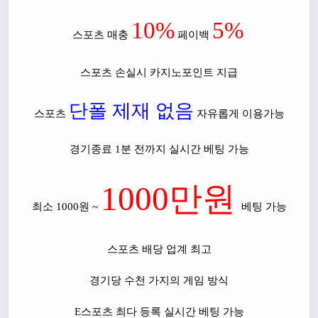
10%
5%
스포츠 매충 
 페이백 
스포츠 손실시 카지노포인트 지급
단폴 제재 없음
스포츠 
 자유롭게 이용가능
경기종료 1분 전까지 실시간 베팅 가능
1000만원
최소 1000원 ~ 
  베팅 가능
스포츠 배당 업계 최고
경기당 수천 가지의 게임 방식
E스포츠 최다 등록 실시간 베팅 가능