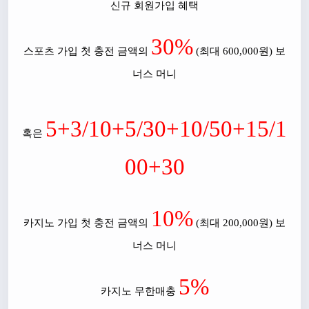
신규 회원가입 혜택
30%
스포츠 가입 첫 충전 금액의 
 (최대 600,000원) 보
너스 머니
5+3/10+5/30+10/50+15/1
혹은 
00+30
10%
카지노 가입 첫 충전 금액의 
 (최대 200,000원) 보
너스 머니
5%
카지노 무한매충 