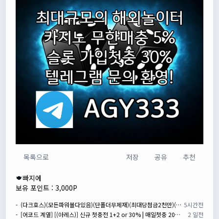
목록으로
저장
공유
추천
빠지에
보유 포인트 : 3,000P
- (다크호스)(모든파워볼다있음)(단폴더무제재)(최대당첨금2천만)(플레이홀덤)
5시간전
- [어코드 계열] [(아레스)] 신규 첫충전 1+2 or 30% | 매일첫충 20% 무한매충 10%
2 일전