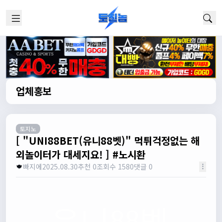
업체홍보
토지노
[ "UNI88BET(유니88벳)" 먹튀걱정없는 해
외놀이터가 대세지요! ] #노시환
빠지에
2025.08.30
추천 0
조회수 1580
댓글 0
유니88벳