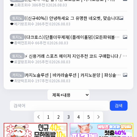
소화
조회수 386
추천 0
2026.08.03
((신규40%)) 안녕하세요 그 유명한 네오벳, 맞습니다
토지노
메기랑
조회수 286
추천 0
2026.08.03
(다크호스)(단폴더무제재)(플레이홀덤)(모든파워볼다있음)(최대당첨금2천만)
토지노
총력전
조회수 66
추천 0
2026.08.03
⚡️ 신용거래 스포츠 메이저 지인추천 코드 구매합니다 / 그외 지노,자비스,수기자 모십니다 ⚡️
토지노
로얄왕
조회수 205
추천 0
2026.08.03
카지노솔루션 | 바카라솔루션 | 카지노분양 | 파싱솔루션 | 성피솔루션 | 포세이돈솔루션
카지노
최양락
조회수 197
추천 0
2026.08.03
검색
1
2
3
4
5