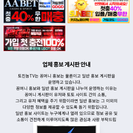
업체 홍보 게시판 안내
토친놈TV는 꽁머니 홍보는 물론이고 일반 홍보 게시판을
운영하고 있습니다.
꽁머니 홍보와 일반 홍보 게시판을 나누어 운영하는 이유는
꽁머니 게시판이 유저와 토토 사이트 간의 소통,
그리고 유저 혜택을 주기 위함이라면 일반 홍보는 그 이외의
다양한 정보를 제공할 수 있도록 돕기 위함입니다.
일반 홍보 사이트는 누구에게나 열려 있으므로 정보 공유 및
소통이 건전하게 이루어지도록 많은 관심과 사랑 부탁드립
니다.