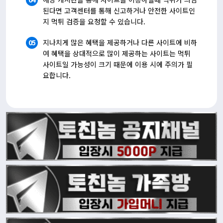
된다면 고객센터를 통해 신고하거나 안전한 사이트인
지 먹튀 검증을 요청할 수 있습니다.
05
지나치게 많은 혜택을 제공하거나 다른 사이트에 비하
여 혜택을 상대적으로 많이 제공하는 사이트는 먹튀
사이트일 가능성이 크기 때문에 이용 시에 주의가 필
요합니다.