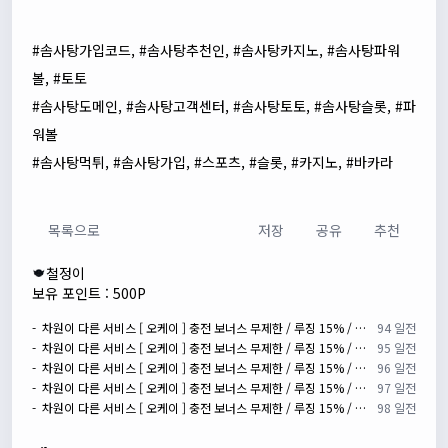
#솜사탕가입코드, #솜사탕추천인, #솜사탕카지노, #솜사탕파워
볼, #토토
#솜사탕도메인, #솜사탕고객센터, #솜사탕토토, #솜사탕슬롯, #파
워볼
#솜사탕먹튀, #솜사탕가입, #스포츠, #슬롯, #카지노, #바카라
목록으로
저장
공유
추천
철정이
보유 포인트 : 500P
- 차원이 다른 서비스 [ 오케이 ] 충전 보너스 무제한 / 루징 15% / 콤프 5%
94 일전
- 차원이 다른 서비스 [ 오케이 ] 충전 보너스 무제한 / 루징 15% / 콤프 5%
95 일전
- 차원이 다른 서비스 [ 오케이 ] 충전 보너스 무제한 / 루징 15% / 콤프 5%
96 일전
- 차원이 다른 서비스 [ 오케이 ] 충전 보너스 무제한 / 루징 15% / 콤프 5%
97 일전
- 차원이 다른 서비스 [ 오케이 ] 충전 보너스 무제한 / 루징 15% / 콤프 5%
98 일전