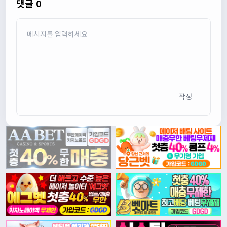
댓글 0
작성