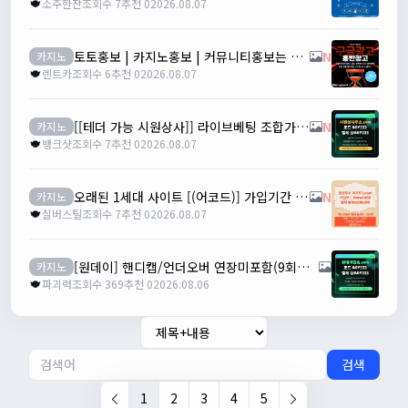
소주한잔
조회수 7
추천 0
2026.08.07
토토홍보 | 카지노홍보 | 커뮤니티홍보는 저희에게 맡겨주세요!
N
카지노
렌트카
조회수 6
추천 0
2026.08.07
[[테더 가능 시원상사]] 라이브베팅 조합가능 | 신규입플 3+2/5+3/10+5 | 당첨상한3천만
N
카지노
뱅크샷
조회수 7
추천 0
2026.08.07
오래된 1세대 사이트 [(어코드)] 가입기간 | 신규입플 5+5 | 업계최고배당
N
카지노
실버스틸
조회수 7
추천 0
2026.08.07
[원데이] 핸디캡/언더오버 연장미포함(9회말까지만 적용)
카지노
파괴력
조회수 369
추천 0
2026.08.06
검색
1
2
3
4
5