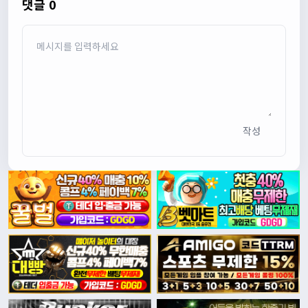
댓글 0
작성