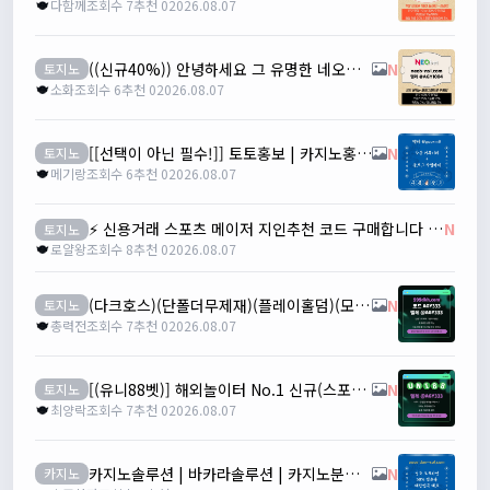
다함께
조회수 7
추천 0
2026.08.07
((신규40%)) 안녕하세요 그 유명한 네오벳, 맞습니다
N
토지노
소화
조회수 6
추천 0
2026.08.07
[[선택이 아닌 필수!]] 토토홍보 | 카지노홍보 | 커뮤니티홍보 | 구름광고
N
토지노
메기랑
조회수 6
추천 0
2026.08.07
⚡️ 신용거래 스포츠 메이저 지인추천 코드 구매합니다 / 그외 지노,자비스,수기자 모십니다 ⚡️
N
토지노
로얄왕
조회수 8
추천 0
2026.08.07
(다크호스)(단폴더무제재)(플레이홀덤)(모든파워볼다있음)(최대당첨금2천만)
N
토지노
총력전
조회수 7
추천 0
2026.08.07
[(유니88벳)] 해외놀이터 No.1 신규(스포츠30%/5+3/10+5 | 카지노10%)
N
토지노
최양락
조회수 7
추천 0
2026.08.07
카지노솔루션 | 바카라솔루션 | 카지노분양 | 파싱솔루션 | 성피솔루션 | 포세이돈솔루션
N
카지노