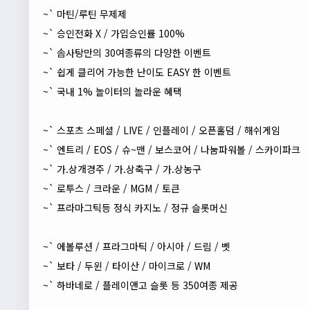
~` 마틴/루틴 무제제
~` 승인전화 X / 가입승인률 100%
~` 솜사탕만의 30여종류의 다양한 이벤트
~` 쉽게 클리어 가능한 난이도 EASY 한 이벤트
~` 국내 1% 놀이터의 놀라운 혜택
~` 스포츠 스페셜 / LIVE / 인플레이 / 오픈홀덤 / 해쉬게임
~` 엔트리 / EOS / 슈~맨 / 보스코어 / 나눔파워볼 / 스카이파크
~` 가.상개경주 / 가.상축구 / 가.상농구
~` 로투스 / 크라운 / MGM / 토큰
~` 프라마그틱등 정식 카지노 / 정규 슬롯머신
~` 에볼루션 / 프라그마틱 / 아시아 / 드림 / 벳
~` 보타 / 두윈 / 타이산 / 마이크로 / WM
~` 하바네로 / 플레이앤고 슬롯 등 350여종 제공