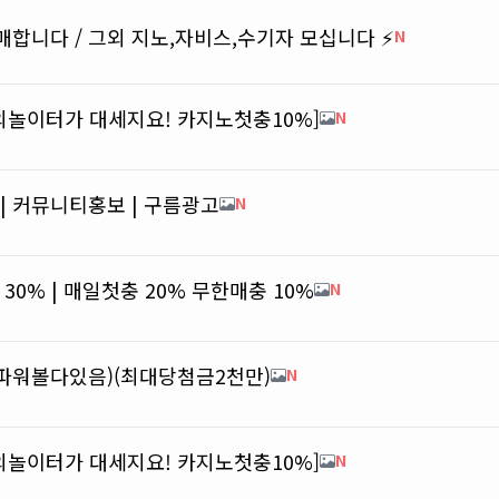
매합니다 / 그외 지노,자비스,수기자 모십니다 ⚡️
N
 해외놀이터가 대세지요! 카지노첫충10%]
N
 | 커뮤니티홍보 | 구름광고
N
r 30% | 매일첫충 20% 무한매충 10%
N
든파워볼다있음)(최대당첨금2천만)
N
 해외놀이터가 대세지요! 카지노첫충10%]
N