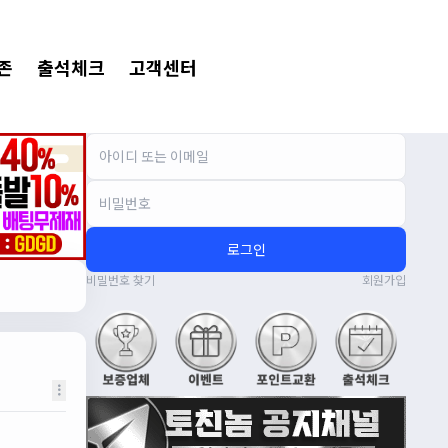
존
출석체크
고객센터
로그인
비밀번호 찾기
회원가입